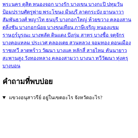
พระนคร
ดุสิต
หนองจอก
บางรัก
บางเขน
บางกะปิ
ปทุมวัน
ป้อมปราบศัตรูพ่าย
พระโขนง
มีนบุรี
ลาดกระบัง
ยานนาวา
สัมพันธวงศ์
พญาไท
ธนบุรี
บางกอกใหญ่
ห้วยขวาง
คลองสาน
ตลิ่งชัน
บางกอกน้อย
บางขุนเทียน
ภาษีเจริญ
หนองแขม
ราษฎร์บูรณะ
บางพลัด
ดินแดง
บึงกุ่ม
สาทร
บางซื่อ
จตุจักร
บางคอแหลม
ประเวศ
คลองเตย
สวนหลวง
จอมทอง
ดอนเมือง
ราชเทวี
ลาดพร้าว
วัฒนา
บางแค
หลักสี่
สายไหม
คันนายาว
สะพานสูง
วังทองหลาง
คลองสามวา
บางนา
ทวีวัฒนา
ทุ่งครุ
บางบอน
คำถามที่พบบ่อย
แขวงอนุสาวรีย์ อยู่ในเขตอะไร จังหวัดอะไร?