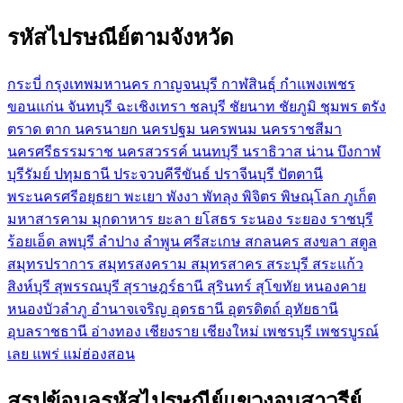
รหัสไปรษณีย์ตามจังหวัด
กระบี่
กรุงเทพมหานคร
กาญจนบุรี
กาฬสินธุ์
กำแพงเพชร
ขอนแก่น
จันทบุรี
ฉะเชิงเทรา
ชลบุรี
ชัยนาท
ชัยภูมิ
ชุมพร
ตรัง
ตราด
ตาก
นครนายก
นครปฐม
นครพนม
นครราชสีมา
นครศรีธรรมราช
นครสวรรค์
นนทบุรี
นราธิวาส
น่าน
บึงกาฬ
บุรีรัมย์
ปทุมธานี
ประจวบคีรีขันธ์
ปราจีนบุรี
ปัตตานี
พระนครศรีอยุธยา
พะเยา
พังงา
พัทลุง
พิจิตร
พิษณุโลก
ภูเก็ต
มหาสารคาม
มุกดาหาร
ยะลา
ยโสธร
ระนอง
ระยอง
ราชบุรี
ร้อยเอ็ด
ลพบุรี
ลำปาง
ลำพูน
ศรีสะเกษ
สกลนคร
สงขลา
สตูล
สมุทรปราการ
สมุทรสงคราม
สมุทรสาคร
สระบุรี
สระแก้ว
สิงห์บุรี
สุพรรณบุรี
สุราษฎร์ธานี
สุรินทร์
สุโขทัย
หนองคาย
หนองบัวลำภู
อำนาจเจริญ
อุดรธานี
อุตรดิตถ์
อุทัยธานี
อุบลราชธานี
อ่างทอง
เชียงราย
เชียงใหม่
เพชรบุรี
เพชรบูรณ์
เลย
แพร่
แม่ฮ่องสอน
สรุปข้อมูลรหัสไปรษณีย์แขวงอนุสาวรีย์