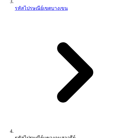
รหัสไปรษณีย์เขตบางเขน
รหัสไปรษณีย์แขวงอนุสาวรีย์