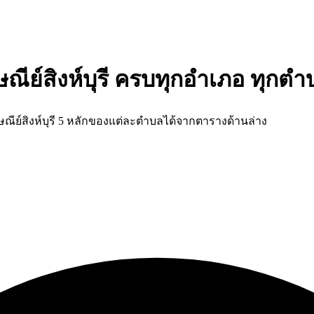
รษณีย์สิงห์บุรี ครบทุกอำเภอ ทุกต
ณีย์สิงห์บุรี 5 หลักของแต่ละตำบลได้จากตารางด้านล่าง