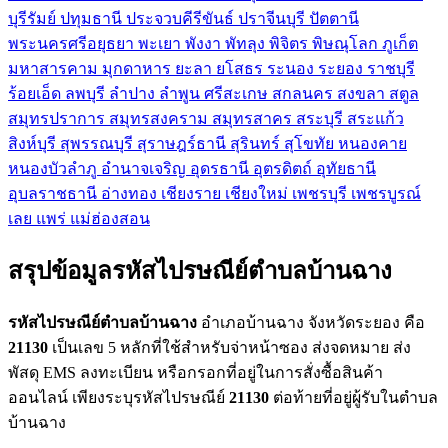
บุรีรัมย์
ปทุมธานี
ประจวบคีรีขันธ์
ปราจีนบุรี
ปัตตานี
พระนครศรีอยุธยา
พะเยา
พังงา
พัทลุง
พิจิตร
พิษณุโลก
ภูเก็ต
มหาสารคาม
มุกดาหาร
ยะลา
ยโสธร
ระนอง
ระยอง
ราชบุรี
ร้อยเอ็ด
ลพบุรี
ลำปาง
ลำพูน
ศรีสะเกษ
สกลนคร
สงขลา
สตูล
สมุทรปราการ
สมุทรสงคราม
สมุทรสาคร
สระบุรี
สระแก้ว
สิงห์บุรี
สุพรรณบุรี
สุราษฎร์ธานี
สุรินทร์
สุโขทัย
หนองคาย
หนองบัวลำภู
อำนาจเจริญ
อุดรธานี
อุตรดิตถ์
อุทัยธานี
อุบลราชธานี
อ่างทอง
เชียงราย
เชียงใหม่
เพชรบุรี
เพชรบูรณ์
เลย
แพร่
แม่ฮ่องสอน
สรุปข้อมูลรหัสไปรษณีย์ตำบลบ้านฉาง
รหัสไปรษณีย์ตำบลบ้านฉาง
อำเภอบ้านฉาง จังหวัดระยอง คือ
21130
เป็นเลข 5 หลักที่ใช้สำหรับจ่าหน้าซอง ส่งจดหมาย ส่ง
พัสดุ EMS ลงทะเบียน หรือกรอกที่อยู่ในการสั่งซื้อสินค้า
ออนไลน์ เพียงระบุรหัสไปรษณีย์
21130
ต่อท้ายที่อยู่ผู้รับในตำบล
บ้านฉาง