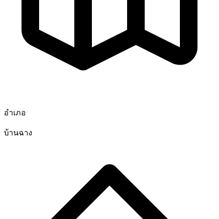
อำเภอ
บ้านฉาง