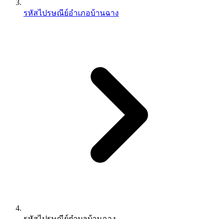
รหัสไปรษณีย์อำเภอบ้านฉาง
รหัสไปรษณีย์ตำบลบ้านฉาง