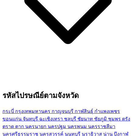
รหัสไปรษณีย์ตามจังหวัด
กระบี่
กรุงเทพมหานคร
กาญจนบุรี
กาฬสินธุ์
กำแพงเพชร
ขอนแก่น
จันทบุรี
ฉะเชิงเทรา
ชลบุรี
ชัยนาท
ชัยภูมิ
ชุมพร
ตรัง
ตราด
ตาก
นครนายก
นครปฐม
นครพนม
นครราชสีมา
นครศรีธรรมราช
นครสวรรค์
นนทบุรี
นราธิวาส
น่าน
บึงกาฬ