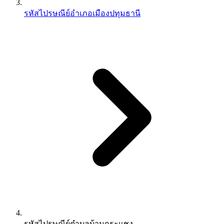
รหัสไปรษณีย์อำเภอเมืองปทุมธานี
รหัสไปรษณีย์ตำบลบ้านกระแชง