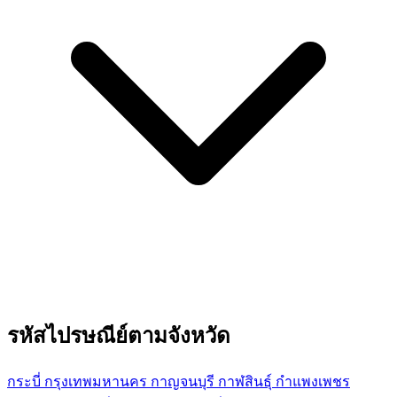
รหัสไปรษณีย์ตามจังหวัด
กระบี่
กรุงเทพมหานคร
กาญจนบุรี
กาฬสินธุ์
กำแพงเพชร