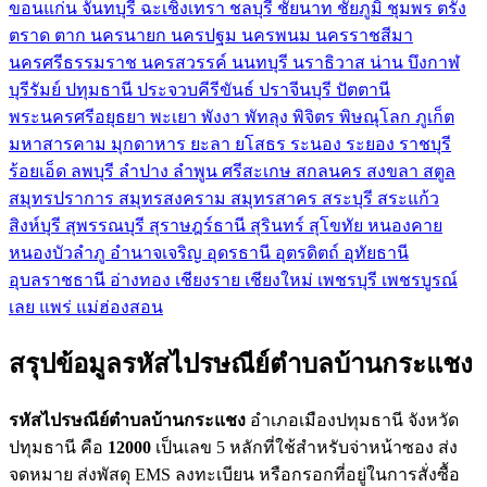
ขอนแก่น
จันทบุรี
ฉะเชิงเทรา
ชลบุรี
ชัยนาท
ชัยภูมิ
ชุมพร
ตรัง
ตราด
ตาก
นครนายก
นครปฐม
นครพนม
นครราชสีมา
นครศรีธรรมราช
นครสวรรค์
นนทบุรี
นราธิวาส
น่าน
บึงกาฬ
บุรีรัมย์
ปทุมธานี
ประจวบคีรีขันธ์
ปราจีนบุรี
ปัตตานี
พระนครศรีอยุธยา
พะเยา
พังงา
พัทลุง
พิจิตร
พิษณุโลก
ภูเก็ต
มหาสารคาม
มุกดาหาร
ยะลา
ยโสธร
ระนอง
ระยอง
ราชบุรี
ร้อยเอ็ด
ลพบุรี
ลำปาง
ลำพูน
ศรีสะเกษ
สกลนคร
สงขลา
สตูล
สมุทรปราการ
สมุทรสงคราม
สมุทรสาคร
สระบุรี
สระแก้ว
สิงห์บุรี
สุพรรณบุรี
สุราษฎร์ธานี
สุรินทร์
สุโขทัย
หนองคาย
หนองบัวลำภู
อำนาจเจริญ
อุดรธานี
อุตรดิตถ์
อุทัยธานี
อุบลราชธานี
อ่างทอง
เชียงราย
เชียงใหม่
เพชรบุรี
เพชรบูรณ์
เลย
แพร่
แม่ฮ่องสอน
สรุปข้อมูลรหัสไปรษณีย์ตำบลบ้านกระแชง
รหัสไปรษณีย์ตำบลบ้านกระแชง
อำเภอเมืองปทุมธานี จังหวัด
ปทุมธานี คือ
12000
เป็นเลข 5 หลักที่ใช้สำหรับจ่าหน้าซอง ส่ง
จดหมาย ส่งพัสดุ EMS ลงทะเบียน หรือกรอกที่อยู่ในการสั่งซื้อ