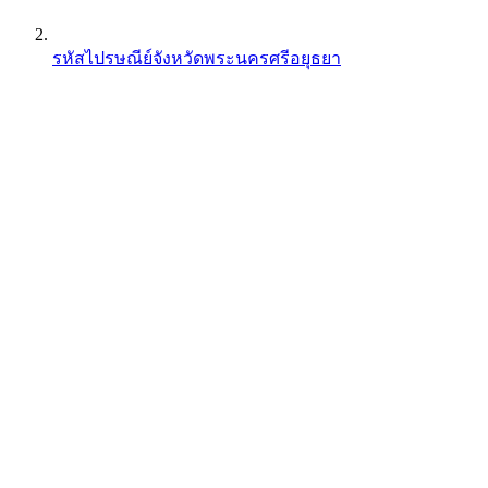
รหัสไปรษณีย์จังหวัดพระนครศรีอยุธยา