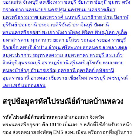
ขอนแก่น
จันทบุรี
ฉะเชิงเทรา
ชลบุรี
ชัยนาท
ชัยภูมิ
ชุมพร
ตรัง
ตราด
ตาก
นครนายก
นครปฐม
นครพนม
นครราชสีมา
นครศรีธรรมราช
นครสวรรค์
นนทบุรี
นราธิวาส
น่าน
บึงกาฬ
บุรีรัมย์
ปทุมธานี
ประจวบคีรีขันธ์
ปราจีนบุรี
ปัตตานี
พระนครศรีอยุธยา
พะเยา
พังงา
พัทลุง
พิจิตร
พิษณุโลก
ภูเก็ต
มหาสารคาม
มุกดาหาร
ยะลา
ยโสธร
ระนอง
ระยอง
ราชบุรี
ร้อยเอ็ด
ลพบุรี
ลำปาง
ลำพูน
ศรีสะเกษ
สกลนคร
สงขลา
สตูล
สมุทรปราการ
สมุทรสงคราม
สมุทรสาคร
สระบุรี
สระแก้ว
สิงห์บุรี
สุพรรณบุรี
สุราษฎร์ธานี
สุรินทร์
สุโขทัย
หนองคาย
หนองบัวลำภู
อำนาจเจริญ
อุดรธานี
อุตรดิตถ์
อุทัยธานี
อุบลราชธานี
อ่างทอง
เชียงราย
เชียงใหม่
เพชรบุรี
เพชรบูรณ์
เลย
แพร่
แม่ฮ่องสอน
สรุปข้อมูลรหัสไปรษณีย์ตำบลบ้านหลวง
รหัสไปรษณีย์ตำบลบ้านหลวง
อำเภอเสนา จังหวัด
พระนครศรีอยุธยา คือ
13110
เป็นเลข 5 หลักที่ใช้สำหรับจ่าหน้า
ซอง ส่งจดหมาย ส่งพัสดุ EMS ลงทะเบียน หรือกรอกที่อยู่ในการ