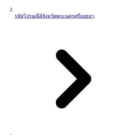
รหัสไปรษณีย์จังหวัดพระนครศรีอยุธยา