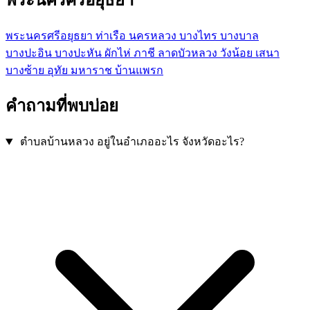
พระนครศรีอยุธยา
ท่าเรือ
นครหลวง
บางไทร
บางบาล
บางปะอิน
บางปะหัน
ผักไห่
ภาชี
ลาดบัวหลวง
วังน้อย
เสนา
บางซ้าย
อุทัย
มหาราช
บ้านแพรก
คำถามที่พบบ่อย
ตำบลบ้านหลวง อยู่ในอำเภออะไร จังหวัดอะไร?