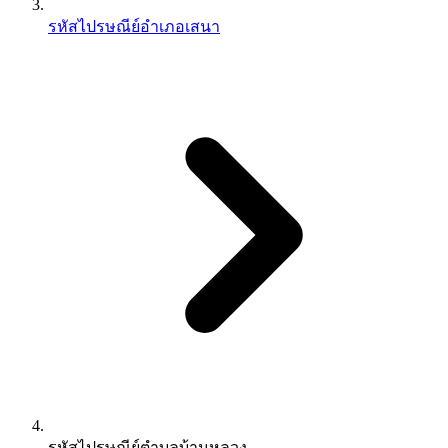
รหัสไปรษณีย์อำเภอเสนา
รหัสไปรษณีย์ตำบลบ้านหลวง