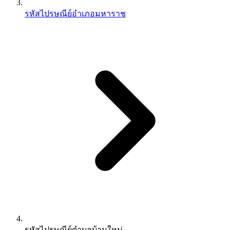
รหัสไปรษณีย์อำเภอมหาราช
รหัสไปรษณีย์ตำบลบ้านใหม่