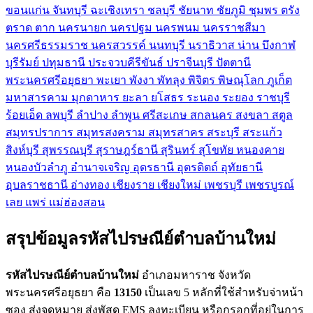
ขอนแก่น
จันทบุรี
ฉะเชิงเทรา
ชลบุรี
ชัยนาท
ชัยภูมิ
ชุมพร
ตรัง
ตราด
ตาก
นครนายก
นครปฐม
นครพนม
นครราชสีมา
นครศรีธรรมราช
นครสวรรค์
นนทบุรี
นราธิวาส
น่าน
บึงกาฬ
บุรีรัมย์
ปทุมธานี
ประจวบคีรีขันธ์
ปราจีนบุรี
ปัตตานี
พระนครศรีอยุธยา
พะเยา
พังงา
พัทลุง
พิจิตร
พิษณุโลก
ภูเก็ต
มหาสารคาม
มุกดาหาร
ยะลา
ยโสธร
ระนอง
ระยอง
ราชบุรี
ร้อยเอ็ด
ลพบุรี
ลำปาง
ลำพูน
ศรีสะเกษ
สกลนคร
สงขลา
สตูล
สมุทรปราการ
สมุทรสงคราม
สมุทรสาคร
สระบุรี
สระแก้ว
สิงห์บุรี
สุพรรณบุรี
สุราษฎร์ธานี
สุรินทร์
สุโขทัย
หนองคาย
หนองบัวลำภู
อำนาจเจริญ
อุดรธานี
อุตรดิตถ์
อุทัยธานี
อุบลราชธานี
อ่างทอง
เชียงราย
เชียงใหม่
เพชรบุรี
เพชรบูรณ์
เลย
แพร่
แม่ฮ่องสอน
สรุปข้อมูลรหัสไปรษณีย์ตำบลบ้านใหม่
รหัสไปรษณีย์ตำบลบ้านใหม่
อำเภอมหาราช จังหวัด
พระนครศรีอยุธยา คือ
13150
เป็นเลข 5 หลักที่ใช้สำหรับจ่าหน้า
ซอง ส่งจดหมาย ส่งพัสดุ EMS ลงทะเบียน หรือกรอกที่อยู่ในการ