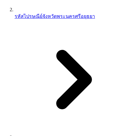
รหัสไปรษณีย์จังหวัดพระนครศรีอยุธยา