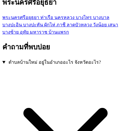
พระนครศรีอยุธยา
พระนครศรีอยุธยา
ท่าเรือ
นครหลวง
บางไทร
บางบาล
บางปะอิน
บางปะหัน
ผักไห่
ภาชี
ลาดบัวหลวง
วังน้อย
เสนา
บางซ้าย
อุทัย
มหาราช
บ้านแพรก
คำถามที่พบบ่อย
ตำบลบ้านใหม่ อยู่ในอำเภออะไร จังหวัดอะไร?