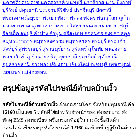
นครศรีธรรมราช
นครสวรรค์
นนทบุรี
นราธิวาส
น่าน
บึงกาฬ
บุรีรัมย์
ปทุมธานี
ประจวบคีรีขันธ์
ปราจีนบุรี
ปัตตานี
พระนครศรีอยุธยา
พะเยา
พังงา
พัทลุง
พิจิตร
พิษณุโลก
ภูเก็ต
มหาสารคาม
มุกดาหาร
ยะลา
ยโสธร
ระนอง
ระยอง
ราชบุรี
ร้อยเอ็ด
ลพบุรี
ลำปาง
ลำพูน
ศรีสะเกษ
สกลนคร
สงขลา
สตูล
สมุทรปราการ
สมุทรสงคราม
สมุทรสาคร
สระบุรี
สระแก้ว
สิงห์บุรี
สุพรรณบุรี
สุราษฎร์ธานี
สุรินทร์
สุโขทัย
หนองคาย
หนองบัวลำภู
อำนาจเจริญ
อุดรธานี
อุตรดิตถ์
อุทัยธานี
อุบลราชธานี
อ่างทอง
เชียงราย
เชียงใหม่
เพชรบุรี
เพชรบูรณ์
เลย
แพร่
แม่ฮ่องสอน
สรุปข้อมูลรหัสไปรษณีย์ตำบลบ้านงิ้ว
รหัสไปรษณีย์ตำบลบ้านงิ้ว
อำเภอสามโคก จังหวัดปทุมธานี คือ
12160
เป็นเลข 5 หลักที่ใช้สำหรับจ่าหน้าซอง ส่งจดหมาย ส่ง
พัสดุ EMS ลงทะเบียน หรือกรอกที่อยู่ในการสั่งซื้อสินค้า
ออนไลน์ เพียงระบุรหัสไปรษณีย์
12160
ต่อท้ายที่อยู่ผู้รับในตำบล
บ้านงิ้ว