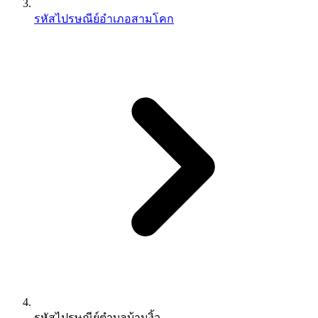
รหัสไปรษณีย์อำเภอสามโคก
รหัสไปรษณีย์ตำบลบ้านงิ้ว