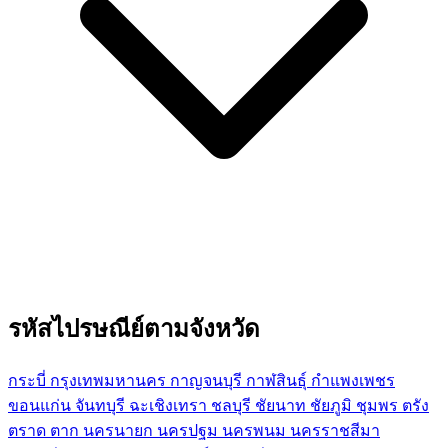
รหัสไปรษณีย์ตามจังหวัด
กระบี่
กรุงเทพมหานคร
กาญจนบุรี
กาฬสินธุ์
กำแพงเพชร
ขอนแก่น
จันทบุรี
ฉะเชิงเทรา
ชลบุรี
ชัยนาท
ชัยภูมิ
ชุมพร
ตรัง
ตราด
ตาก
นครนายก
นครปฐม
นครพนม
นครราชสีมา