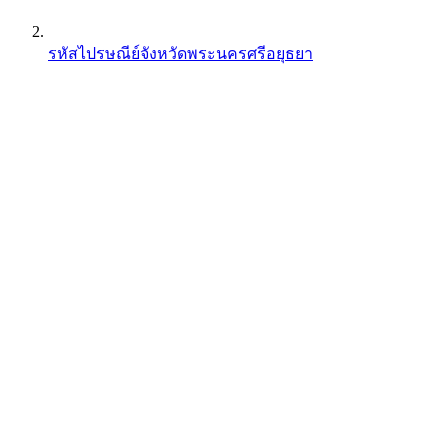
รหัสไปรษณีย์จังหวัดพระนครศรีอยุธยา