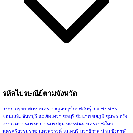
รหัสไปรษณีย์ตามจังหวัด
กระบี่
กรุงเทพมหานคร
กาญจนบุรี
กาฬสินธุ์
กำแพงเพชร
ขอนแก่น
จันทบุรี
ฉะเชิงเทรา
ชลบุรี
ชัยนาท
ชัยภูมิ
ชุมพร
ตรัง
ตราด
ตาก
นครนายก
นครปฐม
นครพนม
นครราชสีมา
นครศรีธรรมราช
นครสวรรค์
นนทบุรี
นราธิวาส
น่าน
บึงกาฬ