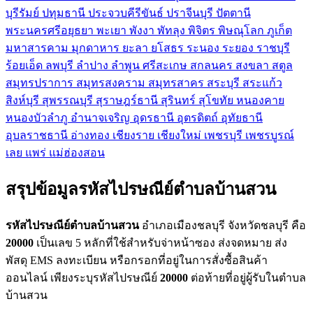
บุรีรัมย์
ปทุมธานี
ประจวบคีรีขันธ์
ปราจีนบุรี
ปัตตานี
พระนครศรีอยุธยา
พะเยา
พังงา
พัทลุง
พิจิตร
พิษณุโลก
ภูเก็ต
มหาสารคาม
มุกดาหาร
ยะลา
ยโสธร
ระนอง
ระยอง
ราชบุรี
ร้อยเอ็ด
ลพบุรี
ลำปาง
ลำพูน
ศรีสะเกษ
สกลนคร
สงขลา
สตูล
สมุทรปราการ
สมุทรสงคราม
สมุทรสาคร
สระบุรี
สระแก้ว
สิงห์บุรี
สุพรรณบุรี
สุราษฎร์ธานี
สุรินทร์
สุโขทัย
หนองคาย
หนองบัวลำภู
อำนาจเจริญ
อุดรธานี
อุตรดิตถ์
อุทัยธานี
อุบลราชธานี
อ่างทอง
เชียงราย
เชียงใหม่
เพชรบุรี
เพชรบูรณ์
เลย
แพร่
แม่ฮ่องสอน
สรุปข้อมูลรหัสไปรษณีย์ตำบลบ้านสวน
รหัสไปรษณีย์ตำบลบ้านสวน
อำเภอเมืองชลบุรี จังหวัดชลบุรี คือ
20000
เป็นเลข 5 หลักที่ใช้สำหรับจ่าหน้าซอง ส่งจดหมาย ส่ง
พัสดุ EMS ลงทะเบียน หรือกรอกที่อยู่ในการสั่งซื้อสินค้า
ออนไลน์ เพียงระบุรหัสไปรษณีย์
20000
ต่อท้ายที่อยู่ผู้รับในตำบล
บ้านสวน