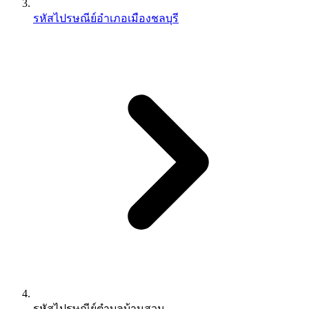
รหัสไปรษณีย์อำเภอเมืองชลบุรี
รหัสไปรษณีย์ตำบลบ้านสวน