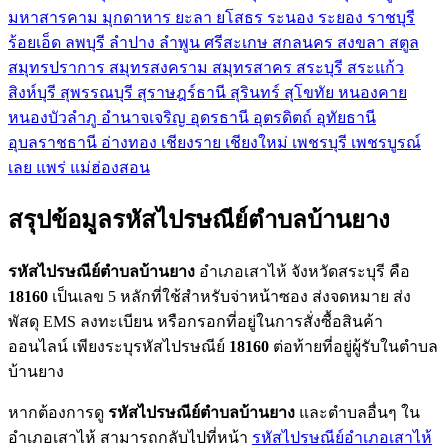
มหาสารคาม
มุกดาหาร
ยะลา
ยโสธร
ระนอง
ระยอง
ราชบุรี
ร้อยเอ็ด
ลพบุรี
ลำปาง
ลำพูน
ศรีสะเกษ
สกลนคร
สงขลา
สตูล
สมุทรปราการ
สมุทรสงคราม
สมุทรสาคร
สระบุรี
สระแก้ว
สิงห์บุรี
สุพรรณบุรี
สุราษฎร์ธานี
สุรินทร์
สุโขทัย
หนองคาย
หนองบัวลำภู
อำนาจเจริญ
อุดรธานี
อุตรดิตถ์
อุทัยธานี
อุบลราชธานี
อ่างทอง
เชียงราย
เชียงใหม่
เพชรบุรี
เพชรบูรณ์
เลย
แพร่
แม่ฮ่องสอน
สรุปข้อมูลรหัสไปรษณีย์ตำบลบ้านยาง
รหัสไปรษณีย์ตำบลบ้านยาง
อำเภอเสาไห้ จังหวัดสระบุรี คือ
18160
เป็นเลข 5 หลักที่ใช้สำหรับจ่าหน้าซอง ส่งจดหมาย ส่ง
พัสดุ EMS ลงทะเบียน หรือกรอกที่อยู่ในการสั่งซื้อสินค้า
ออนไลน์ เพียงระบุรหัสไปรษณีย์
18160
ต่อท้ายที่อยู่ผู้รับในตำบล
บ้านยาง
หากต้องการดู
รหัสไปรษณีย์ตำบลบ้านยาง
และตำบลอื่นๆ ใน
อำเภอเสาไห้ สามารถกลับไปที่หน้า
รหัสไปรษณีย์อำเภอเสาไห้