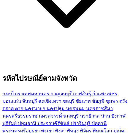
รหัสไปรษณีย์ตามจังหวัด
กระบี่
กรุงเทพมหานคร
กาญจนบุรี
กาฬสินธุ์
กำแพงเพชร
ขอนแก่น
จันทบุรี
ฉะเชิงเทรา
ชลบุรี
ชัยนาท
ชัยภูมิ
ชุมพร
ตรัง
ตราด
ตาก
นครนายก
นครปฐม
นครพนม
นครราชสีมา
นครศรีธรรมราช
นครสวรรค์
นนทบุรี
นราธิวาส
น่าน
บึงกาฬ
บุรีรัมย์
ปทุมธานี
ประจวบคีรีขันธ์
ปราจีนบุรี
ปัตตานี
พระนครศรีอยุธยา
พะเยา
พังงา
พัทลุง
พิจิตร
พิษณุโลก
ภูเก็ต