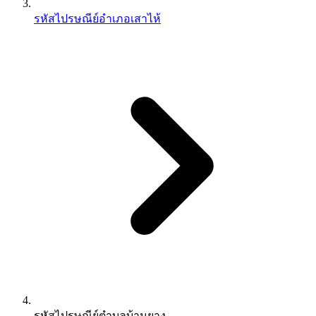
รหัสไปรษณีย์อำเภอเสาไห้
รหัสไปรษณีย์ตำบลบ้านยาง