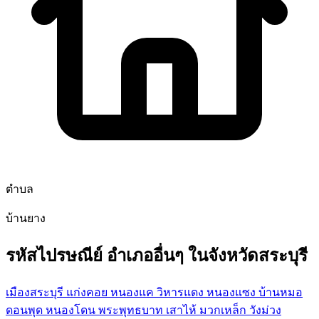
ตำบล
บ้านยาง
รหัสไปรษณีย์ อำเภออื่นๆ ในจังหวัดสระบุรี
เมืองสระบุรี
แก่งคอย
หนองแค
วิหารแดง
หนองแซง
บ้านหมอ
ดอนพุด
หนองโดน
พระพุทธบาท
เสาไห้
มวกเหล็ก
วังม่วง