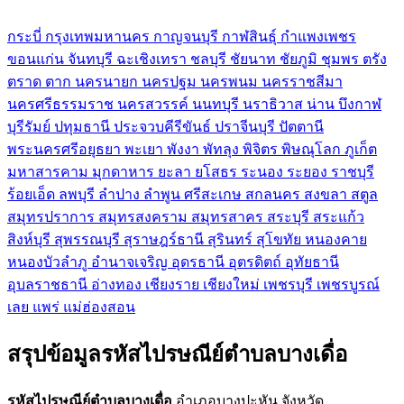
กระบี่
กรุงเทพมหานคร
กาญจนบุรี
กาฬสินธุ์
กำแพงเพชร
ขอนแก่น
จันทบุรี
ฉะเชิงเทรา
ชลบุรี
ชัยนาท
ชัยภูมิ
ชุมพร
ตรัง
ตราด
ตาก
นครนายก
นครปฐม
นครพนม
นครราชสีมา
นครศรีธรรมราช
นครสวรรค์
นนทบุรี
นราธิวาส
น่าน
บึงกาฬ
บุรีรัมย์
ปทุมธานี
ประจวบคีรีขันธ์
ปราจีนบุรี
ปัตตานี
พระนครศรีอยุธยา
พะเยา
พังงา
พัทลุง
พิจิตร
พิษณุโลก
ภูเก็ต
มหาสารคาม
มุกดาหาร
ยะลา
ยโสธร
ระนอง
ระยอง
ราชบุรี
ร้อยเอ็ด
ลพบุรี
ลำปาง
ลำพูน
ศรีสะเกษ
สกลนคร
สงขลา
สตูล
สมุทรปราการ
สมุทรสงคราม
สมุทรสาคร
สระบุรี
สระแก้ว
สิงห์บุรี
สุพรรณบุรี
สุราษฎร์ธานี
สุรินทร์
สุโขทัย
หนองคาย
หนองบัวลำภู
อำนาจเจริญ
อุดรธานี
อุตรดิตถ์
อุทัยธานี
อุบลราชธานี
อ่างทอง
เชียงราย
เชียงใหม่
เพชรบุรี
เพชรบูรณ์
เลย
แพร่
แม่ฮ่องสอน
สรุปข้อมูลรหัสไปรษณีย์ตำบลบางเดื่อ
รหัสไปรษณีย์ตำบลบางเดื่อ
อำเภอบางปะหัน จังหวัด