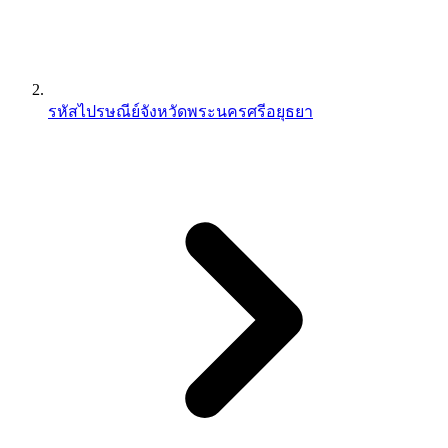
รหัสไปรษณีย์จังหวัดพระนครศรีอยุธยา