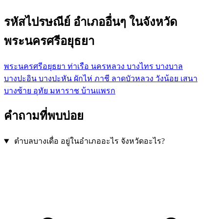
รหัสไปรษณีย์ อำเภออื่นๆ ในจังหวัด
พระนครศรีอยุธยา
พระนครศรีอยุธยา
ท่าเรือ
นครหลวง
บางไทร
บางบาล
บางปะอิน
บางปะหัน
ผักไห่
ภาชี
ลาดบัวหลวง
วังน้อย
เสนา
บางซ้าย
อุทัย
มหาราช
บ้านแพรก
คำถามที่พบบ่อย
ตำบลบางเดื่อ อยู่ในอำเภออะไร จังหวัดอะไร?