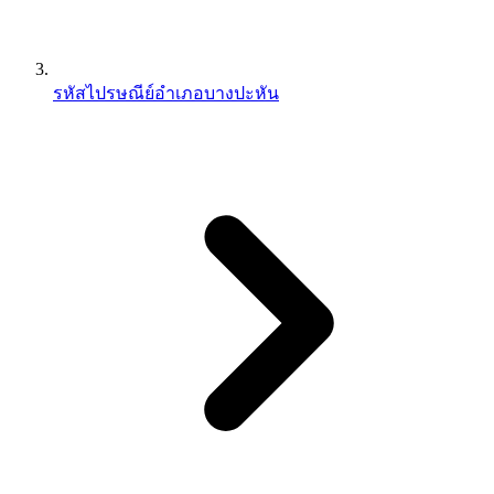
รหัสไปรษณีย์อำเภอบางปะหัน