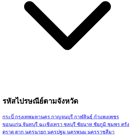
รหัสไปรษณีย์ตามจังหวัด
กระบี่
กรุงเทพมหานคร
กาญจนบุรี
กาฬสินธุ์
กำแพงเพชร
ขอนแก่น
จันทบุรี
ฉะเชิงเทรา
ชลบุรี
ชัยนาท
ชัยภูมิ
ชุมพร
ตรัง
ตราด
ตาก
นครนายก
นครปฐม
นครพนม
นครราชสีมา