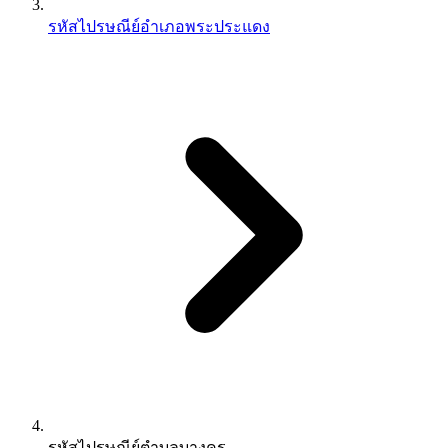
รหัสไปรษณีย์อำเภอพระประแดง
รหัสไปรษณีย์ตำบลบางครุ