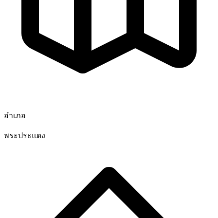
อำเภอ
พระประแดง