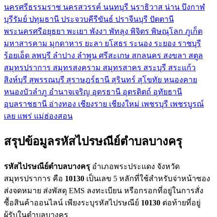
นครศรีธรรมราช
นครสวรรค์
นนทบุรี
นราธิวาส
น่าน
บึงกาฬ
บุรีรัมย์
ปทุมธานี
ประจวบคีรีขันธ์
ปราจีนบุรี
ปัตตานี
พระนครศรีอยุธยา
พะเยา
พังงา
พัทลุง
พิจิตร
พิษณุโลก
ภูเก็ต
มหาสารคาม
มุกดาหาร
ยะลา
ยโสธร
ระนอง
ระยอง
ราชบุรี
ร้อยเอ็ด
ลพบุรี
ลำปาง
ลำพูน
ศรีสะเกษ
สกลนคร
สงขลา
สตูล
สมุทรปราการ
สมุทรสงคราม
สมุทรสาคร
สระบุรี
สระแก้ว
สิงห์บุรี
สุพรรณบุรี
สุราษฎร์ธานี
สุรินทร์
สุโขทัย
หนองคาย
หนองบัวลำภู
อำนาจเจริญ
อุดรธานี
อุตรดิตถ์
อุทัยธานี
อุบลราชธานี
อ่างทอง
เชียงราย
เชียงใหม่
เพชรบุรี
เพชรบูรณ์
เลย
แพร่
แม่ฮ่องสอน
สรุปข้อมูลรหัสไปรษณีย์ตำบลบางครุ
รหัสไปรษณีย์ตำบลบางครุ
อำเภอพระประแดง จังหวัด
สมุทรปราการ คือ
10130
เป็นเลข 5 หลักที่ใช้สำหรับจ่าหน้าซอง
ส่งจดหมาย ส่งพัสดุ EMS ลงทะเบียน หรือกรอกที่อยู่ในการสั่ง
ซื้อสินค้าออนไลน์ เพียงระบุรหัสไปรษณีย์
10130
ต่อท้ายที่อยู่
ผู้รับในตำบลบางครุ