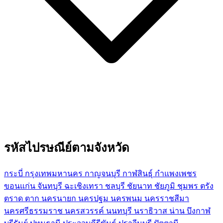
รหัสไปรษณีย์ตามจังหวัด
กระบี่
กรุงเทพมหานคร
กาญจนบุรี
กาฬสินธุ์
กำแพงเพชร
ขอนแก่น
จันทบุรี
ฉะเชิงเทรา
ชลบุรี
ชัยนาท
ชัยภูมิ
ชุมพร
ตรัง
ตราด
ตาก
นครนายก
นครปฐม
นครพนม
นครราชสีมา
นครศรีธรรมราช
นครสวรรค์
นนทบุรี
นราธิวาส
น่าน
บึงกาฬ