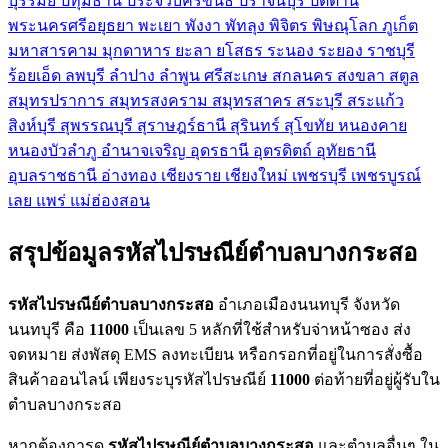
บุรีรัมย์
ปทุมธานี
ประจวบคีรีขันธ์
ปราจีนบุรี
ปัตตานี
พระนครศรีอยุธยา
พะเยา
พังงา
พัทลุง
พิจิตร
พิษณุโลก
ภูเก็ต
มหาสารคาม
มุกดาหาร
ยะลา
ยโสธร
ระนอง
ระยอง
ราชบุรี
ร้อยเอ็ด
ลพบุรี
ลำปาง
ลำพูน
ศรีสะเกษ
สกลนคร
สงขลา
สตูล
สมุทรปราการ
สมุทรสงคราม
สมุทรสาคร
สระบุรี
สระแก้ว
สิงห์บุรี
สุพรรณบุรี
สุราษฎร์ธานี
สุรินทร์
สุโขทัย
หนองคาย
หนองบัวลำภู
อำนาจเจริญ
อุดรธานี
อุตรดิตถ์
อุทัยธานี
อุบลราชธานี
อ่างทอง
เชียงราย
เชียงใหม่
เพชรบุรี
เพชรบูรณ์
เลย
แพร่
แม่ฮ่องสอน
สรุปข้อมูลรหัสไปรษณีย์ตำบลบางกระสอ
รหัสไปรษณีย์ตำบลบางกระสอ
อำเภอเมืองนนทบุรี จังหวัด
นนทบุรี คือ
11000
เป็นเลข 5 หลักที่ใช้สำหรับจ่าหน้าซอง ส่ง
จดหมาย ส่งพัสดุ EMS ลงทะเบียน หรือกรอกที่อยู่ในการสั่งซื้อ
สินค้าออนไลน์ เพียงระบุรหัสไปรษณีย์
11000
ต่อท้ายที่อยู่ผู้รับใน
ตำบลบางกระสอ
หากต้องการดู
รหัสไปรษณีย์ตำบลบางกระสอ
และตำบลอื่นๆ ใน