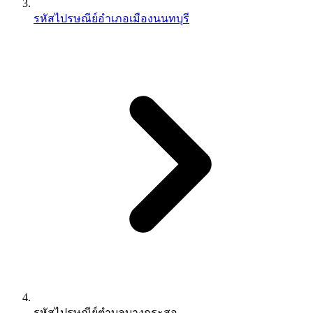
รหัสไปรษณีย์อำเภอเมืองนนทบุรี
รหัสไปรษณีย์ตำบลบางกระสอ