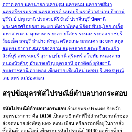
ตราด
ตาก
นครนายก
นครปฐม
นครพนม
นครราชสีมา
นครศรีธรรมราช
นครสวรรค์
นนทบุรี
นราธิวาส
น่าน
บึงกาฬ
บุรีรัมย์
ปทุมธานี
ประจวบคีรีขันธ์
ปราจีนบุรี
ปัตตานี
พระนครศรีอยุธยา
พะเยา
พังงา
พัทลุง
พิจิตร
พิษณุโลก
ภูเก็ต
มหาสารคาม
มุกดาหาร
ยะลา
ยโสธร
ระนอง
ระยอง
ราชบุรี
ร้อยเอ็ด
ลพบุรี
ลำปาง
ลำพูน
ศรีสะเกษ
สกลนคร
สงขลา
สตูล
สมุทรปราการ
สมุทรสงคราม
สมุทรสาคร
สระบุรี
สระแก้ว
สิงห์บุรี
สุพรรณบุรี
สุราษฎร์ธานี
สุรินทร์
สุโขทัย
หนองคาย
หนองบัวลำภู
อำนาจเจริญ
อุดรธานี
อุตรดิตถ์
อุทัยธานี
อุบลราชธานี
อ่างทอง
เชียงราย
เชียงใหม่
เพชรบุรี
เพชรบูรณ์
เลย
แพร่
แม่ฮ่องสอน
สรุปข้อมูลรหัสไปรษณีย์ตำบลบางกระสอบ
รหัสไปรษณีย์ตำบลบางกระสอบ
อำเภอพระประแดง จังหวัด
สมุทรปราการ คือ
10130
เป็นเลข 5 หลักที่ใช้สำหรับจ่าหน้าซอง
ส่งจดหมาย ส่งพัสดุ EMS ลงทะเบียน หรือกรอกที่อยู่ในการสั่ง
ซื้อสินค้าออนไลน์ เพียงระบุรหัสไปรษณีย์
10130
ต่อท้ายที่อยู่