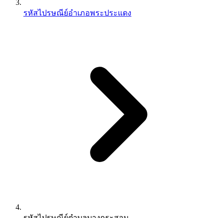
รหัสไปรษณีย์อำเภอพระประแดง
รหัสไปรษณีย์ตำบลบางกระสอบ