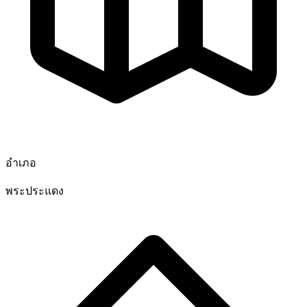
อำเภอ
พระประแดง