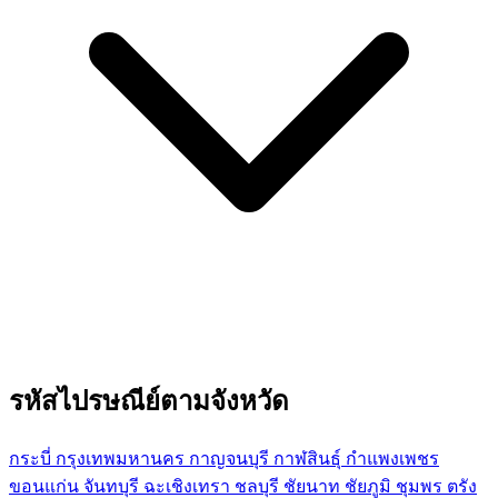
รหัสไปรษณีย์ตามจังหวัด
กระบี่
กรุงเทพมหานคร
กาญจนบุรี
กาฬสินธุ์
กำแพงเพชร
ขอนแก่น
จันทบุรี
ฉะเชิงเทรา
ชลบุรี
ชัยนาท
ชัยภูมิ
ชุมพร
ตรัง