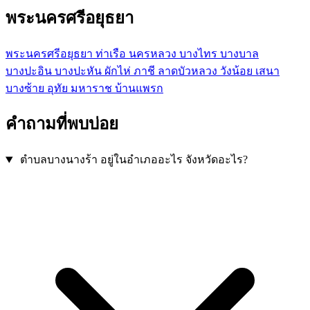
พระนครศรีอยุธยา
พระนครศรีอยุธยา
ท่าเรือ
นครหลวง
บางไทร
บางบาล
บางปะอิน
บางปะหัน
ผักไห่
ภาชี
ลาดบัวหลวง
วังน้อย
เสนา
บางซ้าย
อุทัย
มหาราช
บ้านแพรก
คำถามที่พบบ่อย
ตำบลบางนางร้า อยู่ในอำเภออะไร จังหวัดอะไร?