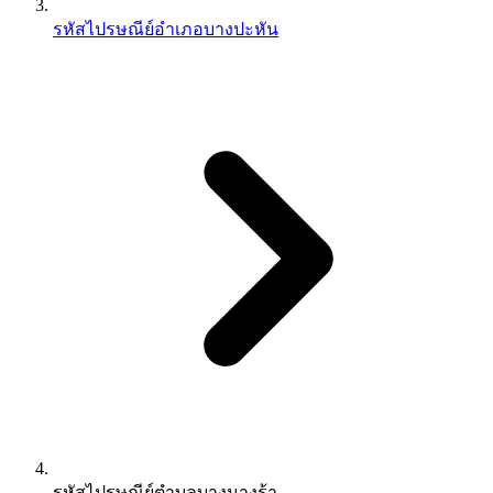
รหัสไปรษณีย์อำเภอบางปะหัน
รหัสไปรษณีย์ตำบลบางนางร้า