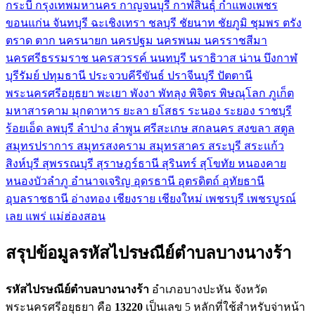
กระบี่
กรุงเทพมหานคร
กาญจนบุรี
กาฬสินธุ์
กำแพงเพชร
ขอนแก่น
จันทบุรี
ฉะเชิงเทรา
ชลบุรี
ชัยนาท
ชัยภูมิ
ชุมพร
ตรัง
ตราด
ตาก
นครนายก
นครปฐม
นครพนม
นครราชสีมา
นครศรีธรรมราช
นครสวรรค์
นนทบุรี
นราธิวาส
น่าน
บึงกาฬ
บุรีรัมย์
ปทุมธานี
ประจวบคีรีขันธ์
ปราจีนบุรี
ปัตตานี
พระนครศรีอยุธยา
พะเยา
พังงา
พัทลุง
พิจิตร
พิษณุโลก
ภูเก็ต
มหาสารคาม
มุกดาหาร
ยะลา
ยโสธร
ระนอง
ระยอง
ราชบุรี
ร้อยเอ็ด
ลพบุรี
ลำปาง
ลำพูน
ศรีสะเกษ
สกลนคร
สงขลา
สตูล
สมุทรปราการ
สมุทรสงคราม
สมุทรสาคร
สระบุรี
สระแก้ว
สิงห์บุรี
สุพรรณบุรี
สุราษฎร์ธานี
สุรินทร์
สุโขทัย
หนองคาย
หนองบัวลำภู
อำนาจเจริญ
อุดรธานี
อุตรดิตถ์
อุทัยธานี
อุบลราชธานี
อ่างทอง
เชียงราย
เชียงใหม่
เพชรบุรี
เพชรบูรณ์
เลย
แพร่
แม่ฮ่องสอน
สรุปข้อมูลรหัสไปรษณีย์ตำบลบางนางร้า
รหัสไปรษณีย์ตำบลบางนางร้า
อำเภอบางปะหัน จังหวัด
พระนครศรีอยุธยา คือ
13220
เป็นเลข 5 หลักที่ใช้สำหรับจ่าหน้า