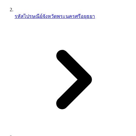
รหัสไปรษณีย์จังหวัดพระนครศรีอยุธยา