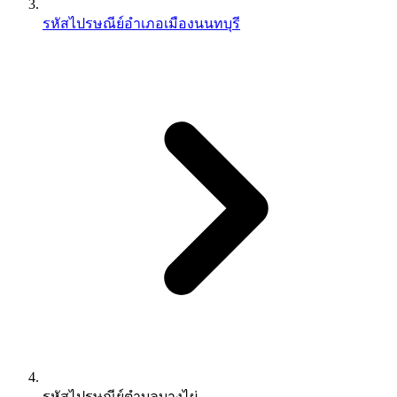
รหัสไปรษณีย์อำเภอเมืองนนทบุรี
รหัสไปรษณีย์ตำบลบางไผ่