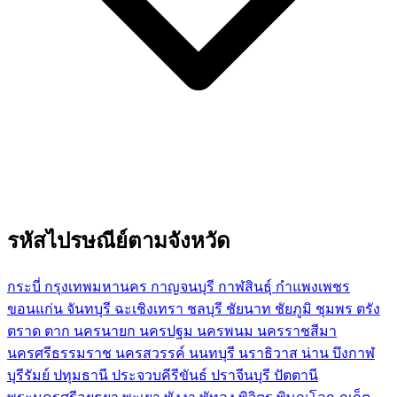
รหัสไปรษณีย์ตามจังหวัด
กระบี่
กรุงเทพมหานคร
กาญจนบุรี
กาฬสินธุ์
กำแพงเพชร
ขอนแก่น
จันทบุรี
ฉะเชิงเทรา
ชลบุรี
ชัยนาท
ชัยภูมิ
ชุมพร
ตรัง
ตราด
ตาก
นครนายก
นครปฐม
นครพนม
นครราชสีมา
นครศรีธรรมราช
นครสวรรค์
นนทบุรี
นราธิวาส
น่าน
บึงกาฬ
บุรีรัมย์
ปทุมธานี
ประจวบคีรีขันธ์
ปราจีนบุรี
ปัตตานี