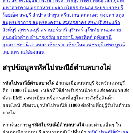
พระนครศรีอยุธยา
พะเยา
พังงา
พัทลุง
พิจิตร
พิษณุโลก
ภูเก็ต
มหาสารคาม
มุกดาหาร
ยะลา
ยโสธร
ระนอง
ระยอง
ราชบุรี
ร้อยเอ็ด
ลพบุรี
ลำปาง
ลำพูน
ศรีสะเกษ
สกลนคร
สงขลา
สตูล
สมุทรปราการ
สมุทรสงคราม
สมุทรสาคร
สระบุรี
สระแก้ว
สิงห์บุรี
สุพรรณบุรี
สุราษฎร์ธานี
สุรินทร์
สุโขทัย
หนองคาย
หนองบัวลำภู
อำนาจเจริญ
อุดรธานี
อุตรดิตถ์
อุทัยธานี
อุบลราชธานี
อ่างทอง
เชียงราย
เชียงใหม่
เพชรบุรี
เพชรบูรณ์
เลย
แพร่
แม่ฮ่องสอน
สรุปข้อมูลรหัสไปรษณีย์ตำบลบางไผ่
รหัสไปรษณีย์ตำบลบางไผ่
อำเภอเมืองนนทบุรี จังหวัดนนทบุรี
คือ
11000
เป็นเลข 5 หลักที่ใช้สำหรับจ่าหน้าซอง ส่งจดหมาย ส่ง
พัสดุ EMS ลงทะเบียน หรือกรอกที่อยู่ในการสั่งซื้อสินค้า
ออนไลน์ เพียงระบุรหัสไปรษณีย์
11000
ต่อท้ายที่อยู่ผู้รับในตำบล
บางไผ่
หากต้องการดู
รหัสไปรษณีย์ตำบลบางไผ่
และตำบลอื่นๆ ใน
อำเภอเมืองนนทบุรี สามารถกลับไปที่หน้า
รหัสไปรษณีย์อำเภอ