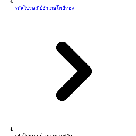
รหัสไปรษณีย์อำเภอโพธิ์ทอง
รหัสไปรษณีย์ตำบลบางพลับ