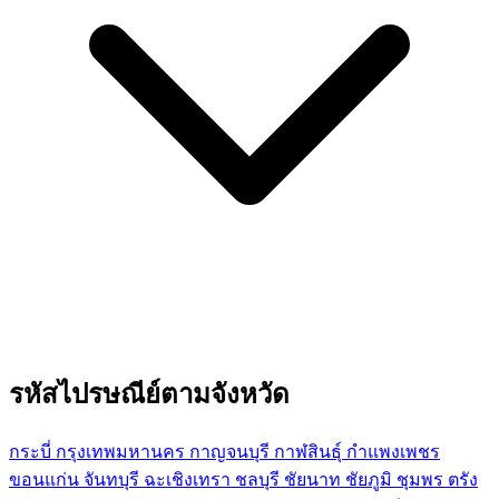
รหัสไปรษณีย์ตามจังหวัด
กระบี่
กรุงเทพมหานคร
กาญจนบุรี
กาฬสินธุ์
กำแพงเพชร
ขอนแก่น
จันทบุรี
ฉะเชิงเทรา
ชลบุรี
ชัยนาท
ชัยภูมิ
ชุมพร
ตรัง