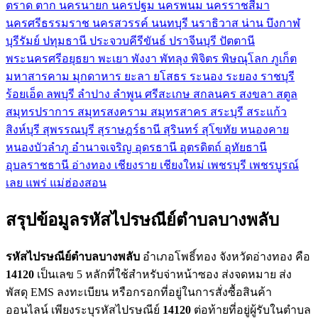
ตราด
ตาก
นครนายก
นครปฐม
นครพนม
นครราชสีมา
นครศรีธรรมราช
นครสวรรค์
นนทบุรี
นราธิวาส
น่าน
บึงกาฬ
บุรีรัมย์
ปทุมธานี
ประจวบคีรีขันธ์
ปราจีนบุรี
ปัตตานี
พระนครศรีอยุธยา
พะเยา
พังงา
พัทลุง
พิจิตร
พิษณุโลก
ภูเก็ต
มหาสารคาม
มุกดาหาร
ยะลา
ยโสธร
ระนอง
ระยอง
ราชบุรี
ร้อยเอ็ด
ลพบุรี
ลำปาง
ลำพูน
ศรีสะเกษ
สกลนคร
สงขลา
สตูล
สมุทรปราการ
สมุทรสงคราม
สมุทรสาคร
สระบุรี
สระแก้ว
สิงห์บุรี
สุพรรณบุรี
สุราษฎร์ธานี
สุรินทร์
สุโขทัย
หนองคาย
หนองบัวลำภู
อำนาจเจริญ
อุดรธานี
อุตรดิตถ์
อุทัยธานี
อุบลราชธานี
อ่างทอง
เชียงราย
เชียงใหม่
เพชรบุรี
เพชรบูรณ์
เลย
แพร่
แม่ฮ่องสอน
สรุปข้อมูลรหัสไปรษณีย์ตำบลบางพลับ
รหัสไปรษณีย์ตำบลบางพลับ
อำเภอโพธิ์ทอง จังหวัดอ่างทอง คือ
14120
เป็นเลข 5 หลักที่ใช้สำหรับจ่าหน้าซอง ส่งจดหมาย ส่ง
พัสดุ EMS ลงทะเบียน หรือกรอกที่อยู่ในการสั่งซื้อสินค้า
ออนไลน์ เพียงระบุรหัสไปรษณีย์
14120
ต่อท้ายที่อยู่ผู้รับในตำบล