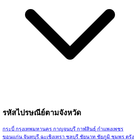
รหัสไปรษณีย์ตามจังหวัด
กระบี่
กรุงเทพมหานคร
กาญจนบุรี
กาฬสินธุ์
กำแพงเพชร
ขอนแก่น
จันทบุรี
ฉะเชิงเทรา
ชลบุรี
ชัยนาท
ชัยภูมิ
ชุมพร
ตรัง