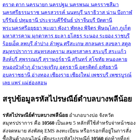
ตราด
ตาก
นครนายก
นครปฐม
นครพนม
นครราชสีมา
นครศรีธรรมราช
นครสวรรค์
นนทบุรี
นราธิวาส
น่าน
บึงกาฬ
บุรีรัมย์
ปทุมธานี
ประจวบคีรีขันธ์
ปราจีนบุรี
ปัตตานี
พระนครศรีอยุธยา
พะเยา
พังงา
พัทลุง
พิจิตร
พิษณุโลก
ภูเก็ต
มหาสารคาม
มุกดาหาร
ยะลา
ยโสธร
ระนอง
ระยอง
ราชบุรี
ร้อยเอ็ด
ลพบุรี
ลำปาง
ลำพูน
ศรีสะเกษ
สกลนคร
สงขลา
สตูล
สมุทรปราการ
สมุทรสงคราม
สมุทรสาคร
สระบุรี
สระแก้ว
สิงห์บุรี
สุพรรณบุรี
สุราษฎร์ธานี
สุรินทร์
สุโขทัย
หนองคาย
หนองบัวลำภู
อำนาจเจริญ
อุดรธานี
อุตรดิตถ์
อุทัยธานี
อุบลราชธานี
อ่างทอง
เชียงราย
เชียงใหม่
เพชรบุรี
เพชรบูรณ์
เลย
แพร่
แม่ฮ่องสอน
สรุปข้อมูลรหัสไปรษณีย์ตำบลบางพลีน้อย
รหัสไปรษณีย์ตำบลบางพลีน้อย
อำเภอบางบ่อ จังหวัด
สมุทรปราการ คือ
10560
เป็นเลข 5 หลักที่ใช้สำหรับจ่าหน้าซอง
ส่งจดหมาย ส่งพัสดุ EMS ลงทะเบียน หรือกรอกที่อยู่ในการสั่ง
ซื้อสินค้าออนไลน์ เพียงระบุรหัสไปรษณีย์
10560
ต่อท้ายที่อยู่