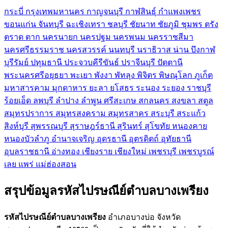
กระบี่
กรุงเทพมหานคร
กาญจนบุรี
กาฬสินธุ์
กำแพงเพชร
ขอนแก่น
จันทบุรี
ฉะเชิงเทรา
ชลบุรี
ชัยนาท
ชัยภูมิ
ชุมพร
ตรัง
ตราด
ตาก
นครนายก
นครปฐม
นครพนม
นครราชสีมา
นครศรีธรรมราช
นครสวรรค์
นนทบุรี
นราธิวาส
น่าน
บึงกาฬ
บุรีรัมย์
ปทุมธานี
ประจวบคีรีขันธ์
ปราจีนบุรี
ปัตตานี
พระนครศรีอยุธยา
พะเยา
พังงา
พัทลุง
พิจิตร
พิษณุโลก
ภูเก็ต
มหาสารคาม
มุกดาหาร
ยะลา
ยโสธร
ระนอง
ระยอง
ราชบุรี
ร้อยเอ็ด
ลพบุรี
ลำปาง
ลำพูน
ศรีสะเกษ
สกลนคร
สงขลา
สตูล
สมุทรปราการ
สมุทรสงคราม
สมุทรสาคร
สระบุรี
สระแก้ว
สิงห์บุรี
สุพรรณบุรี
สุราษฎร์ธานี
สุรินทร์
สุโขทัย
หนองคาย
หนองบัวลำภู
อำนาจเจริญ
อุดรธานี
อุตรดิตถ์
อุทัยธานี
อุบลราชธานี
อ่างทอง
เชียงราย
เชียงใหม่
เพชรบุรี
เพชรบูรณ์
เลย
แพร่
แม่ฮ่องสอน
สรุปข้อมูลรหัสไปรษณีย์ตำบลบางเพรียง
รหัสไปรษณีย์ตำบลบางเพรียง
อำเภอบางบ่อ จังหวัด