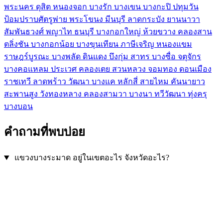
พระนคร
ดุสิต
หนองจอก
บางรัก
บางเขน
บางกะปิ
ปทุมวัน
ป้อมปราบศัตรูพ่าย
พระโขนง
มีนบุรี
ลาดกระบัง
ยานนาวา
สัมพันธวงศ์
พญาไท
ธนบุรี
บางกอกใหญ่
ห้วยขวาง
คลองสาน
ตลิ่งชัน
บางกอกน้อย
บางขุนเทียน
ภาษีเจริญ
หนองแขม
ราษฎร์บูรณะ
บางพลัด
ดินแดง
บึงกุ่ม
สาทร
บางซื่อ
จตุจักร
บางคอแหลม
ประเวศ
คลองเตย
สวนหลวง
จอมทอง
ดอนเมือง
ราชเทวี
ลาดพร้าว
วัฒนา
บางแค
หลักสี่
สายไหม
คันนายาว
สะพานสูง
วังทองหลาง
คลองสามวา
บางนา
ทวีวัฒนา
ทุ่งครุ
บางบอน
คำถามที่พบบ่อย
แขวงบางระมาด อยู่ในเขตอะไร จังหวัดอะไร?