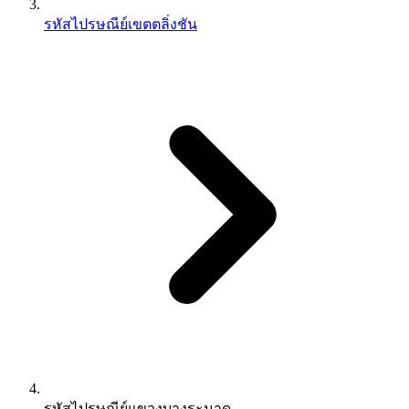
รหัสไปรษณีย์เขตตลิ่งชัน
รหัสไปรษณีย์แขวงบางระมาด