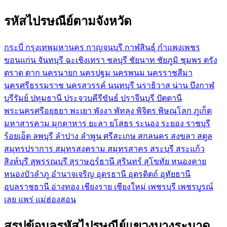
รหัสไปรษณีย์ตามจังหวัด
กระบี่
กรุงเทพมหานคร
กาญจนบุรี
กาฬสินธุ์
กำแพงเพชร
ขอนแก่น
จันทบุรี
ฉะเชิงเทรา
ชลบุรี
ชัยนาท
ชัยภูมิ
ชุมพร
ตรัง
ตราด
ตาก
นครนายก
นครปฐม
นครพนม
นครราชสีมา
นครศรีธรรมราช
นครสวรรค์
นนทบุรี
นราธิวาส
น่าน
บึงกาฬ
บุรีรัมย์
ปทุมธานี
ประจวบคีรีขันธ์
ปราจีนบุรี
ปัตตานี
พระนครศรีอยุธยา
พะเยา
พังงา
พัทลุง
พิจิตร
พิษณุโลก
ภูเก็ต
มหาสารคาม
มุกดาหาร
ยะลา
ยโสธร
ระนอง
ระยอง
ราชบุรี
ร้อยเอ็ด
ลพบุรี
ลำปาง
ลำพูน
ศรีสะเกษ
สกลนคร
สงขลา
สตูล
สมุทรปราการ
สมุทรสงคราม
สมุทรสาคร
สระบุรี
สระแก้ว
สิงห์บุรี
สุพรรณบุรี
สุราษฎร์ธานี
สุรินทร์
สุโขทัย
หนองคาย
หนองบัวลำภู
อำนาจเจริญ
อุดรธานี
อุตรดิตถ์
อุทัยธานี
อุบลราชธานี
อ่างทอง
เชียงราย
เชียงใหม่
เพชรบุรี
เพชรบูรณ์
เลย
แพร่
แม่ฮ่องสอน
สรุปข้อมูลรหัสไปรษณีย์แขวงบางระมาด