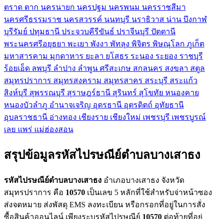
ตราด
ตาก
นครนายก
นครปฐม
นครพนม
นครราชสีมา
นครศรีธรรมราช
นครสวรรค์
นนทบุรี
นราธิวาส
น่าน
บึงกาฬ
บุรีรัมย์
ปทุมธานี
ประจวบคีรีขันธ์
ปราจีนบุรี
ปัตตานี
พระนครศรีอยุธยา
พะเยา
พังงา
พัทลุง
พิจิตร
พิษณุโลก
ภูเก็ต
มหาสารคาม
มุกดาหาร
ยะลา
ยโสธร
ระนอง
ระยอง
ราชบุรี
ร้อยเอ็ด
ลพบุรี
ลำปาง
ลำพูน
ศรีสะเกษ
สกลนคร
สงขลา
สตูล
สมุทรปราการ
สมุทรสงคราม
สมุทรสาคร
สระบุรี
สระแก้ว
สิงห์บุรี
สุพรรณบุรี
สุราษฎร์ธานี
สุรินทร์
สุโขทัย
หนองคาย
หนองบัวลำภู
อำนาจเจริญ
อุดรธานี
อุตรดิตถ์
อุทัยธานี
อุบลราชธานี
อ่างทอง
เชียงราย
เชียงใหม่
เพชรบุรี
เพชรบูรณ์
เลย
แพร่
แม่ฮ่องสอน
สรุปข้อมูลรหัสไปรษณีย์ตำบลบางเสาธง
รหัสไปรษณีย์ตำบลบางเสาธง
อำเภอบางเสาธง จังหวัด
สมุทรปราการ คือ
10570
เป็นเลข 5 หลักที่ใช้สำหรับจ่าหน้าซอง
ส่งจดหมาย ส่งพัสดุ EMS ลงทะเบียน หรือกรอกที่อยู่ในการสั่ง
ซื้อสินค้าออนไลน์ เพียงระบุรหัสไปรษณีย์
10570
ต่อท้ายที่อยู่