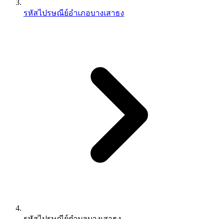
รหัสไปรษณีย์อำเภอบางเสาธง
รหัสไปรษณีย์ตำบลบางเสาธง