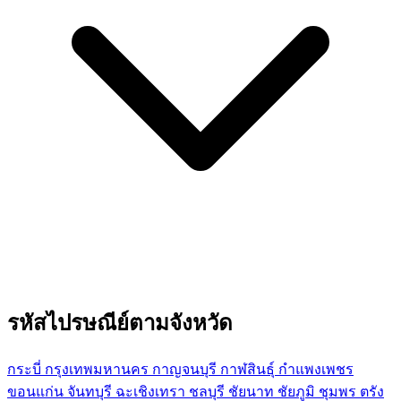
รหัสไปรษณีย์ตามจังหวัด
กระบี่
กรุงเทพมหานคร
กาญจนบุรี
กาฬสินธุ์
กำแพงเพชร
ขอนแก่น
จันทบุรี
ฉะเชิงเทรา
ชลบุรี
ชัยนาท
ชัยภูมิ
ชุมพร
ตรัง