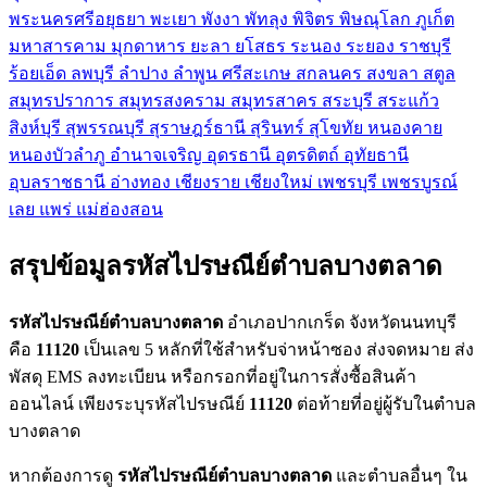
พระนครศรีอยุธยา
พะเยา
พังงา
พัทลุง
พิจิตร
พิษณุโลก
ภูเก็ต
มหาสารคาม
มุกดาหาร
ยะลา
ยโสธร
ระนอง
ระยอง
ราชบุรี
ร้อยเอ็ด
ลพบุรี
ลำปาง
ลำพูน
ศรีสะเกษ
สกลนคร
สงขลา
สตูล
สมุทรปราการ
สมุทรสงคราม
สมุทรสาคร
สระบุรี
สระแก้ว
สิงห์บุรี
สุพรรณบุรี
สุราษฎร์ธานี
สุรินทร์
สุโขทัย
หนองคาย
หนองบัวลำภู
อำนาจเจริญ
อุดรธานี
อุตรดิตถ์
อุทัยธานี
อุบลราชธานี
อ่างทอง
เชียงราย
เชียงใหม่
เพชรบุรี
เพชรบูรณ์
เลย
แพร่
แม่ฮ่องสอน
สรุปข้อมูลรหัสไปรษณีย์ตำบลบางตลาด
รหัสไปรษณีย์ตำบลบางตลาด
อำเภอปากเกร็ด จังหวัดนนทบุรี
คือ
11120
เป็นเลข 5 หลักที่ใช้สำหรับจ่าหน้าซอง ส่งจดหมาย ส่ง
พัสดุ EMS ลงทะเบียน หรือกรอกที่อยู่ในการสั่งซื้อสินค้า
ออนไลน์ เพียงระบุรหัสไปรษณีย์
11120
ต่อท้ายที่อยู่ผู้รับในตำบล
บางตลาด
หากต้องการดู
รหัสไปรษณีย์ตำบลบางตลาด
และตำบลอื่นๆ ใน