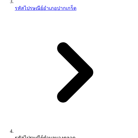
รหัสไปรษณีย์อำเภอปากเกร็ด
รหัสไปรษณีย์ตำบลบางตลาด