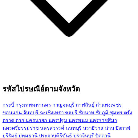
รหัสไปรษณีย์ตามจังหวัด
กระบี่
กรุงเทพมหานคร
กาญจนบุรี
กาฬสินธุ์
กำแพงเพชร
ขอนแก่น
จันทบุรี
ฉะเชิงเทรา
ชลบุรี
ชัยนาท
ชัยภูมิ
ชุมพร
ตรัง
ตราด
ตาก
นครนายก
นครปฐม
นครพนม
นครราชสีมา
นครศรีธรรมราช
นครสวรรค์
นนทบุรี
นราธิวาส
น่าน
บึงกาฬ
บุรีรัมย์
ปทุมธานี
ประจวบคีรีขันธ์
ปราจีนบุรี
ปัตตานี