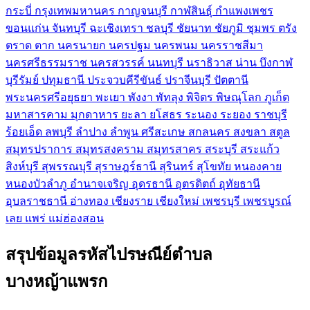
กระบี่
กรุงเทพมหานคร
กาญจนบุรี
กาฬสินธุ์
กำแพงเพชร
ขอนแก่น
จันทบุรี
ฉะเชิงเทรา
ชลบุรี
ชัยนาท
ชัยภูมิ
ชุมพร
ตรัง
ตราด
ตาก
นครนายก
นครปฐม
นครพนม
นครราชสีมา
นครศรีธรรมราช
นครสวรรค์
นนทบุรี
นราธิวาส
น่าน
บึงกาฬ
บุรีรัมย์
ปทุมธานี
ประจวบคีรีขันธ์
ปราจีนบุรี
ปัตตานี
พระนครศรีอยุธยา
พะเยา
พังงา
พัทลุง
พิจิตร
พิษณุโลก
ภูเก็ต
มหาสารคาม
มุกดาหาร
ยะลา
ยโสธร
ระนอง
ระยอง
ราชบุรี
ร้อยเอ็ด
ลพบุรี
ลำปาง
ลำพูน
ศรีสะเกษ
สกลนคร
สงขลา
สตูล
สมุทรปราการ
สมุทรสงคราม
สมุทรสาคร
สระบุรี
สระแก้ว
สิงห์บุรี
สุพรรณบุรี
สุราษฎร์ธานี
สุรินทร์
สุโขทัย
หนองคาย
หนองบัวลำภู
อำนาจเจริญ
อุดรธานี
อุตรดิตถ์
อุทัยธานี
อุบลราชธานี
อ่างทอง
เชียงราย
เชียงใหม่
เพชรบุรี
เพชรบูรณ์
เลย
แพร่
แม่ฮ่องสอน
สรุปข้อมูลรหัสไปรษณีย์ตำบล
บางหญ้าแพรก