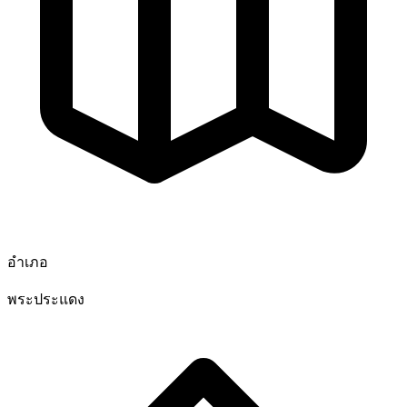
อำเภอ
พระประแดง