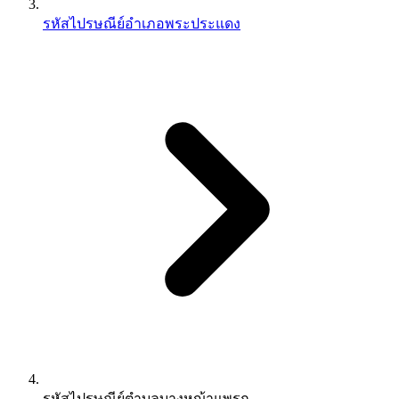
รหัสไปรษณีย์อำเภอพระประแดง
รหัสไปรษณีย์ตำบลบางหญ้าแพรก