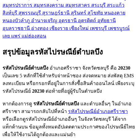
สมุทรปราการ
สมุทรสงคราม
สมุทรสาคร
สระบุรี
สระแก้ว
สิงห์บุรี
สุพรรณบุรี
สุราษฎร์ธานี
สุรินทร์
สุโขทัย
หนองคาย
หนองบัวลำภู
อำนาจเจริญ
อุดรธานี
อุตรดิตถ์
อุทัยธานี
อุบลราชธานี
อ่างทอง
เชียงราย
เชียงใหม่
เพชรบุรี
เพชรบูรณ์
เลย
แพร่
แม่ฮ่องสอน
สรุปข้อมูลรหัสไปรษณีย์ตำบลบึง
รหัสไปรษณีย์ตำบลบึง
อำเภอศรีราชา จังหวัดชลบุรี คือ
20230
เป็นเลข 5 หลักที่ใช้สำหรับจ่าหน้าซอง ส่งจดหมาย ส่งพัสดุ EMS
ลงทะเบียน หรือกรอกที่อยู่ในการสั่งซื้อสินค้าออนไลน์ เพียงระบุ
รหัสไปรษณีย์
20230
ต่อท้ายที่อยู่ผู้รับในตำบลบึง
หากต้องการดู
รหัสไปรษณีย์ตำบลบึง
และตำบลอื่นๆ ในอำเภอ
ศรีราชา สามารถกลับไปที่หน้า
รหัสไปรษณีย์อำเภอศรีราชา
หรือเลือกดูรหัสไปรษณีย์อำเภออื่นๆ ในจังหวัดชลบุรี ได้จาก
แท็กด้านบน ข้อมูลทั้งหมดอัปเดตตามประกาศของไปรษณีย์ไทย
เพื่อให้ใช้งานได้ถูกต้องและแม่นยำ