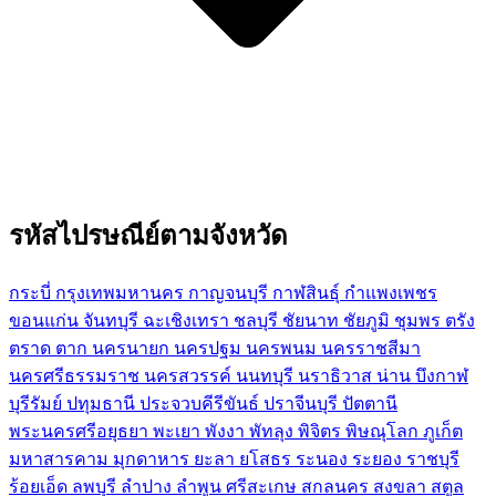
รหัสไปรษณีย์ตามจังหวัด
กระบี่
กรุงเทพมหานคร
กาญจนบุรี
กาฬสินธุ์
กำแพงเพชร
ขอนแก่น
จันทบุรี
ฉะเชิงเทรา
ชลบุรี
ชัยนาท
ชัยภูมิ
ชุมพร
ตรัง
ตราด
ตาก
นครนายก
นครปฐม
นครพนม
นครราชสีมา
นครศรีธรรมราช
นครสวรรค์
นนทบุรี
นราธิวาส
น่าน
บึงกาฬ
บุรีรัมย์
ปทุมธานี
ประจวบคีรีขันธ์
ปราจีนบุรี
ปัตตานี
พระนครศรีอยุธยา
พะเยา
พังงา
พัทลุง
พิจิตร
พิษณุโลก
ภูเก็ต
มหาสารคาม
มุกดาหาร
ยะลา
ยโสธร
ระนอง
ระยอง
ราชบุรี
ร้อยเอ็ด
ลพบุรี
ลำปาง
ลำพูน
ศรีสะเกษ
สกลนคร
สงขลา
สตูล