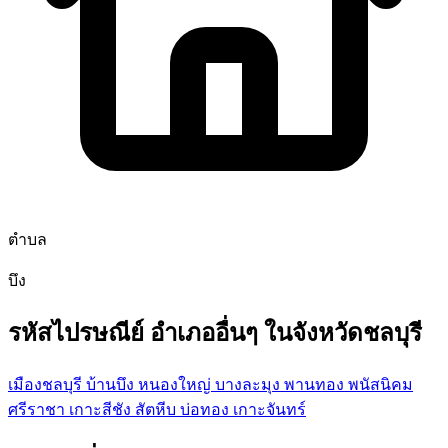
ตำบล
บึง
รหัสไปรษณีย์ อำเภออื่นๆ ในจังหวัดชลบุรี
เมืองชลบุรี
บ้านบึง
หนองใหญ่
บางละมุง
พานทอง
พนัสนิคม
ศรีราชา
เกาะสีชัง
สัตหีบ
บ่อทอง
เกาะจันทร์