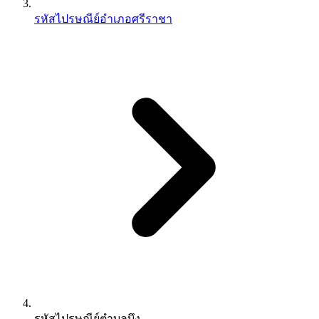
รหัสไปรษณีย์อำเภอศรีราชา
รหัสไปรษณีย์ตำบลบึง