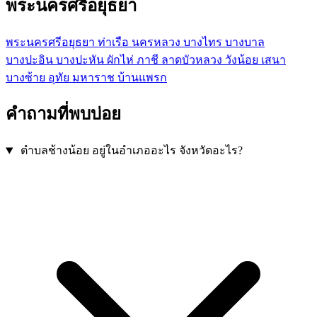
พระนครศรีอยุธยา
พระนครศรีอยุธยา
ท่าเรือ
นครหลวง
บางไทร
บางบาล
บางปะอิน
บางปะหัน
ผักไห่
ภาชี
ลาดบัวหลวง
วังน้อย
เสนา
บางซ้าย
อุทัย
มหาราช
บ้านแพรก
คำถามที่พบบ่อย
ตำบลช้างน้อย อยู่ในอำเภออะไร จังหวัดอะไร?