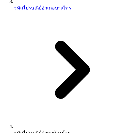
รหัสไปรษณีย์อำเภอบางไทร
รหัสไปรษณีย์ตำบลช้างน้อย