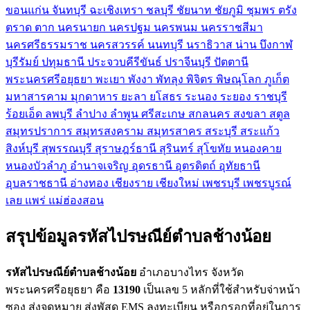
ขอนแก่น
จันทบุรี
ฉะเชิงเทรา
ชลบุรี
ชัยนาท
ชัยภูมิ
ชุมพร
ตรัง
ตราด
ตาก
นครนายก
นครปฐม
นครพนม
นครราชสีมา
นครศรีธรรมราช
นครสวรรค์
นนทบุรี
นราธิวาส
น่าน
บึงกาฬ
บุรีรัมย์
ปทุมธานี
ประจวบคีรีขันธ์
ปราจีนบุรี
ปัตตานี
พระนครศรีอยุธยา
พะเยา
พังงา
พัทลุง
พิจิตร
พิษณุโลก
ภูเก็ต
มหาสารคาม
มุกดาหาร
ยะลา
ยโสธร
ระนอง
ระยอง
ราชบุรี
ร้อยเอ็ด
ลพบุรี
ลำปาง
ลำพูน
ศรีสะเกษ
สกลนคร
สงขลา
สตูล
สมุทรปราการ
สมุทรสงคราม
สมุทรสาคร
สระบุรี
สระแก้ว
สิงห์บุรี
สุพรรณบุรี
สุราษฎร์ธานี
สุรินทร์
สุโขทัย
หนองคาย
หนองบัวลำภู
อำนาจเจริญ
อุดรธานี
อุตรดิตถ์
อุทัยธานี
อุบลราชธานี
อ่างทอง
เชียงราย
เชียงใหม่
เพชรบุรี
เพชรบูรณ์
เลย
แพร่
แม่ฮ่องสอน
สรุปข้อมูลรหัสไปรษณีย์ตำบลช้างน้อย
รหัสไปรษณีย์ตำบลช้างน้อย
อำเภอบางไทร จังหวัด
พระนครศรีอยุธยา คือ
13190
เป็นเลข 5 หลักที่ใช้สำหรับจ่าหน้า
ซอง ส่งจดหมาย ส่งพัสดุ EMS ลงทะเบียน หรือกรอกที่อยู่ในการ