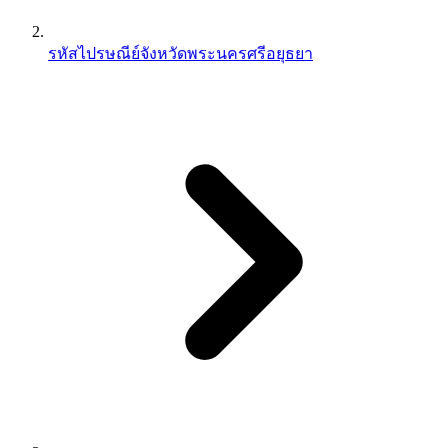
รหัสไปรษณีย์จังหวัดพระนครศรีอยุธยา