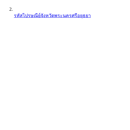
รหัสไปรษณีย์จังหวัดพระนครศรีอยุธยา