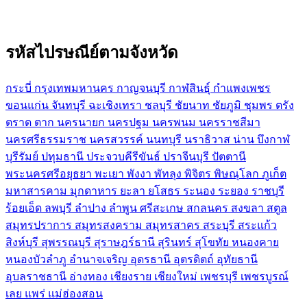
รหัสไปรษณีย์ตามจังหวัด
กระบี่
กรุงเทพมหานคร
กาญจนบุรี
กาฬสินธุ์
กำแพงเพชร
ขอนแก่น
จันทบุรี
ฉะเชิงเทรา
ชลบุรี
ชัยนาท
ชัยภูมิ
ชุมพร
ตรัง
ตราด
ตาก
นครนายก
นครปฐม
นครพนม
นครราชสีมา
นครศรีธรรมราช
นครสวรรค์
นนทบุรี
นราธิวาส
น่าน
บึงกาฬ
บุรีรัมย์
ปทุมธานี
ประจวบคีรีขันธ์
ปราจีนบุรี
ปัตตานี
พระนครศรีอยุธยา
พะเยา
พังงา
พัทลุง
พิจิตร
พิษณุโลก
ภูเก็ต
มหาสารคาม
มุกดาหาร
ยะลา
ยโสธร
ระนอง
ระยอง
ราชบุรี
ร้อยเอ็ด
ลพบุรี
ลำปาง
ลำพูน
ศรีสะเกษ
สกลนคร
สงขลา
สตูล
สมุทรปราการ
สมุทรสงคราม
สมุทรสาคร
สระบุรี
สระแก้ว
สิงห์บุรี
สุพรรณบุรี
สุราษฎร์ธานี
สุรินทร์
สุโขทัย
หนองคาย
หนองบัวลำภู
อำนาจเจริญ
อุดรธานี
อุตรดิตถ์
อุทัยธานี
อุบลราชธานี
อ่างทอง
เชียงราย
เชียงใหม่
เพชรบุรี
เพชรบูรณ์
เลย
แพร่
แม่ฮ่องสอน