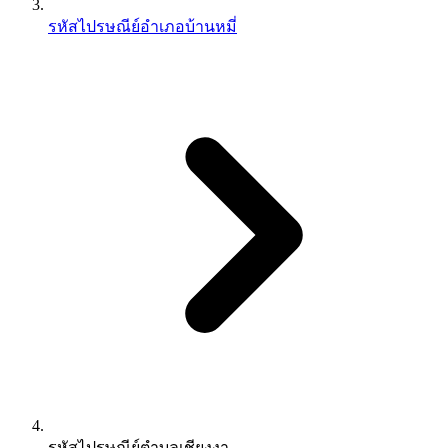
รหัสไปรษณีย์อำเภอบ้านหมี่
รหัสไปรษณีย์ตำบลเชียงงา