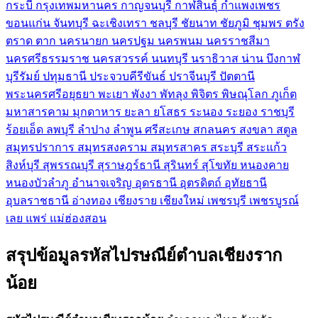
กระบี่
กรุงเทพมหานคร
กาญจนบุรี
กาฬสินธุ์
กำแพงเพชร
ขอนแก่น
จันทบุรี
ฉะเชิงเทรา
ชลบุรี
ชัยนาท
ชัยภูมิ
ชุมพร
ตรัง
ตราด
ตาก
นครนายก
นครปฐม
นครพนม
นครราชสีมา
นครศรีธรรมราช
นครสวรรค์
นนทบุรี
นราธิวาส
น่าน
บึงกาฬ
บุรีรัมย์
ปทุมธานี
ประจวบคีรีขันธ์
ปราจีนบุรี
ปัตตานี
พระนครศรีอยุธยา
พะเยา
พังงา
พัทลุง
พิจิตร
พิษณุโลก
ภูเก็ต
มหาสารคาม
มุกดาหาร
ยะลา
ยโสธร
ระนอง
ระยอง
ราชบุรี
ร้อยเอ็ด
ลพบุรี
ลำปาง
ลำพูน
ศรีสะเกษ
สกลนคร
สงขลา
สตูล
สมุทรปราการ
สมุทรสงคราม
สมุทรสาคร
สระบุรี
สระแก้ว
สิงห์บุรี
สุพรรณบุรี
สุราษฎร์ธานี
สุรินทร์
สุโขทัย
หนองคาย
หนองบัวลำภู
อำนาจเจริญ
อุดรธานี
อุตรดิตถ์
อุทัยธานี
อุบลราชธานี
อ่างทอง
เชียงราย
เชียงใหม่
เพชรบุรี
เพชรบูรณ์
เลย
แพร่
แม่ฮ่องสอน
สรุปข้อมูลรหัสไปรษณีย์ตำบลเชียงราก
น้อย