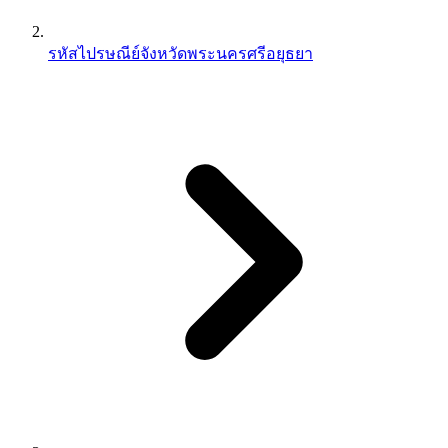
รหัสไปรษณีย์จังหวัดพระนครศรีอยุธยา