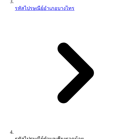
รหัสไปรษณีย์อำเภอบางไทร
รหัสไปรษณีย์ตำบลเชียงรากน้อย