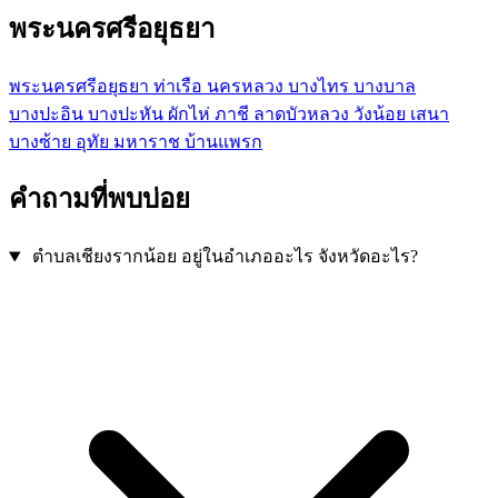
พระนครศรีอยุธยา
พระนครศรีอยุธยา
ท่าเรือ
นครหลวง
บางไทร
บางบาล
บางปะอิน
บางปะหัน
ผักไห่
ภาชี
ลาดบัวหลวง
วังน้อย
เสนา
บางซ้าย
อุทัย
มหาราช
บ้านแพรก
คำถามที่พบบ่อย
ตำบลเชียงรากน้อย อยู่ในอำเภออะไร จังหวัดอะไร?