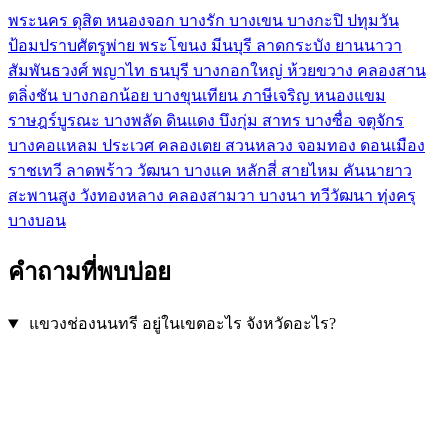
พระนคร
ดุสิต
หนองจอก
บางรัก
บางเขน
บางกะปิ
ปทุมวัน
ป้อมปราบศัตรูพ่าย
พระโขนง
มีนบุรี
ลาดกระบัง
ยานนาวา
สัมพันธวงศ์
พญาไท
ธนบุรี
บางกอกใหญ่
ห้วยขวาง
คลองสาน
ตลิ่งชัน
บางกอกน้อย
บางขุนเทียน
ภาษีเจริญ
หนองแขม
ราษฎร์บูรณะ
บางพลัด
ดินแดง
บึงกุ่ม
สาทร
บางซื่อ
จตุจักร
บางคอแหลม
ประเวศ
คลองเตย
สวนหลวง
จอมทอง
ดอนเมือง
ราชเทวี
ลาดพร้าว
วัฒนา
บางแค
หลักสี่
สายไหม
คันนายาว
สะพานสูง
วังทองหลาง
คลองสามวา
บางนา
ทวีวัฒนา
ทุ่งครุ
บางบอน
คำถามที่พบบ่อย
แขวงช่องนนทรี อยู่ในเขตอะไร จังหวัดอะไร?