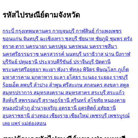
รหัสไปรษณีย์ตามจังหวัด
กระบี่
กรุงเทพมหานคร
กาญจนบุรี
กาฬสินธุ์
กำแพงเพชร
ขอนแก่น
จันทบุรี
ฉะเชิงเทรา
ชลบุรี
ชัยนาท
ชัยภูมิ
ชุมพร
ตรัง
ตราด
ตาก
นครนายก
นครปฐม
นครพนม
นครราชสีมา
นครศรีธรรมราช
นครสวรรค์
นนทบุรี
นราธิวาส
น่าน
บึงกาฬ
บุรีรัมย์
ปทุมธานี
ประจวบคีรีขันธ์
ปราจีนบุรี
ปัตตานี
พระนครศรีอยุธยา
พะเยา
พังงา
พัทลุง
พิจิตร
พิษณุโลก
ภูเก็ต
มหาสารคาม
มุกดาหาร
ยะลา
ยโสธร
ระนอง
ระยอง
ราชบุรี
ร้อยเอ็ด
ลพบุรี
ลำปาง
ลำพูน
ศรีสะเกษ
สกลนคร
สงขลา
สตูล
สมุทรปราการ
สมุทรสงคราม
สมุทรสาคร
สระบุรี
สระแก้ว
สิงห์บุรี
สุพรรณบุรี
สุราษฎร์ธานี
สุรินทร์
สุโขทัย
หนองคาย
หนองบัวลำภู
อำนาจเจริญ
อุดรธานี
อุตรดิตถ์
อุทัยธานี
อุบลราชธานี
อ่างทอง
เชียงราย
เชียงใหม่
เพชรบุรี
เพชรบูรณ์
เลย
แพร่
แม่ฮ่องสอน