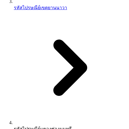
รหัสไปรษณีย์เขตยานนาวา
รหัสไปรษณีย์แขวงช่องนนทรี