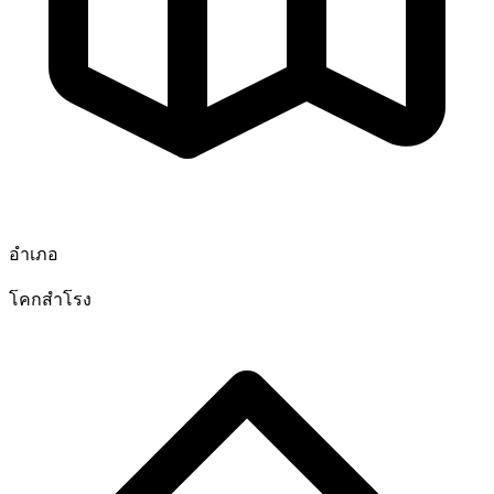
อำเภอ
โคกสำโรง