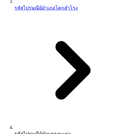
รหัสไปรษณีย์อำเภอโคกสำโรง
รหัสไปรษณีย์ตำบลดงมะรุม