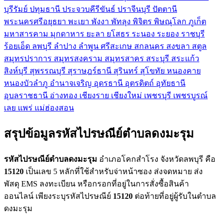
บุรีรัมย์
ปทุมธานี
ประจวบคีรีขันธ์
ปราจีนบุรี
ปัตตานี
พระนครศรีอยุธยา
พะเยา
พังงา
พัทลุง
พิจิตร
พิษณุโลก
ภูเก็ต
มหาสารคาม
มุกดาหาร
ยะลา
ยโสธร
ระนอง
ระยอง
ราชบุรี
ร้อยเอ็ด
ลพบุรี
ลำปาง
ลำพูน
ศรีสะเกษ
สกลนคร
สงขลา
สตูล
สมุทรปราการ
สมุทรสงคราม
สมุทรสาคร
สระบุรี
สระแก้ว
สิงห์บุรี
สุพรรณบุรี
สุราษฎร์ธานี
สุรินทร์
สุโขทัย
หนองคาย
หนองบัวลำภู
อำนาจเจริญ
อุดรธานี
อุตรดิตถ์
อุทัยธานี
อุบลราชธานี
อ่างทอง
เชียงราย
เชียงใหม่
เพชรบุรี
เพชรบูรณ์
เลย
แพร่
แม่ฮ่องสอน
สรุปข้อมูลรหัสไปรษณีย์ตำบลดงมะรุม
รหัสไปรษณีย์ตำบลดงมะรุม
อำเภอโคกสำโรง จังหวัดลพบุรี คือ
15120
เป็นเลข 5 หลักที่ใช้สำหรับจ่าหน้าซอง ส่งจดหมาย ส่ง
พัสดุ EMS ลงทะเบียน หรือกรอกที่อยู่ในการสั่งซื้อสินค้า
ออนไลน์ เพียงระบุรหัสไปรษณีย์
15120
ต่อท้ายที่อยู่ผู้รับในตำบล
ดงมะรุม