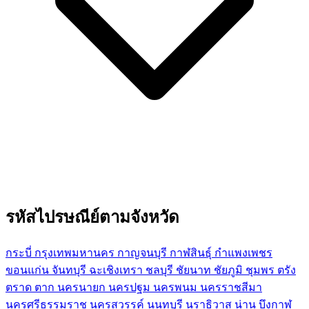
รหัสไปรษณีย์ตามจังหวัด
กระบี่
กรุงเทพมหานคร
กาญจนบุรี
กาฬสินธุ์
กำแพงเพชร
ขอนแก่น
จันทบุรี
ฉะเชิงเทรา
ชลบุรี
ชัยนาท
ชัยภูมิ
ชุมพร
ตรัง
ตราด
ตาก
นครนายก
นครปฐม
นครพนม
นครราชสีมา
นครศรีธรรมราช
นครสวรรค์
นนทบุรี
นราธิวาส
น่าน
บึงกาฬ