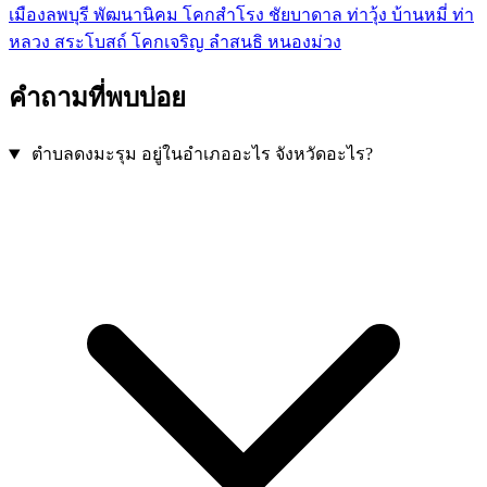
เมืองลพบุรี
พัฒนานิคม
โคกสำโรง
ชัยบาดาล
ท่าวุ้ง
บ้านหมี่
ท่า
หลวง
สระโบสถ์
โคกเจริญ
ลำสนธิ
หนองม่วง
คำถามที่พบบ่อย
ตำบลดงมะรุม อยู่ในอำเภออะไร จังหวัดอะไร?