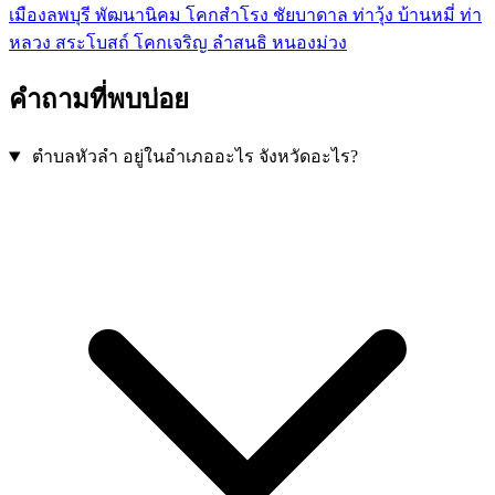
เมืองลพบุรี
พัฒนานิคม
โคกสำโรง
ชัยบาดาล
ท่าวุ้ง
บ้านหมี่
ท่า
หลวง
สระโบสถ์
โคกเจริญ
ลำสนธิ
หนองม่วง
คำถามที่พบบ่อย
ตำบลหัวลำ อยู่ในอำเภออะไร จังหวัดอะไร?