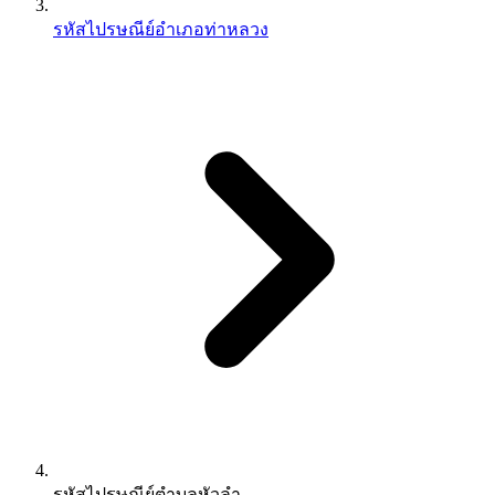
รหัสไปรษณีย์อำเภอท่าหลวง
รหัสไปรษณีย์ตำบลหัวลำ