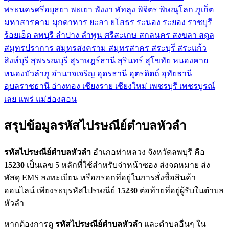
พระนครศรีอยุธยา
พะเยา
พังงา
พัทลุง
พิจิตร
พิษณุโลก
ภูเก็ต
มหาสารคาม
มุกดาหาร
ยะลา
ยโสธร
ระนอง
ระยอง
ราชบุรี
ร้อยเอ็ด
ลพบุรี
ลำปาง
ลำพูน
ศรีสะเกษ
สกลนคร
สงขลา
สตูล
สมุทรปราการ
สมุทรสงคราม
สมุทรสาคร
สระบุรี
สระแก้ว
สิงห์บุรี
สุพรรณบุรี
สุราษฎร์ธานี
สุรินทร์
สุโขทัย
หนองคาย
หนองบัวลำภู
อำนาจเจริญ
อุดรธานี
อุตรดิตถ์
อุทัยธานี
อุบลราชธานี
อ่างทอง
เชียงราย
เชียงใหม่
เพชรบุรี
เพชรบูรณ์
เลย
แพร่
แม่ฮ่องสอน
สรุปข้อมูลรหัสไปรษณีย์ตำบลหัวลำ
รหัสไปรษณีย์ตำบลหัวลำ
อำเภอท่าหลวง จังหวัดลพบุรี คือ
15230
เป็นเลข 5 หลักที่ใช้สำหรับจ่าหน้าซอง ส่งจดหมาย ส่ง
พัสดุ EMS ลงทะเบียน หรือกรอกที่อยู่ในการสั่งซื้อสินค้า
ออนไลน์ เพียงระบุรหัสไปรษณีย์
15230
ต่อท้ายที่อยู่ผู้รับในตำบล
หัวลำ
หากต้องการดู
รหัสไปรษณีย์ตำบลหัวลำ
และตำบลอื่นๆ ใน