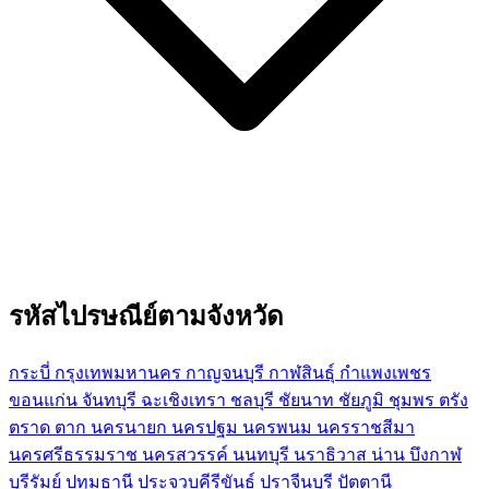
รหัสไปรษณีย์ตามจังหวัด
กระบี่
กรุงเทพมหานคร
กาญจนบุรี
กาฬสินธุ์
กำแพงเพชร
ขอนแก่น
จันทบุรี
ฉะเชิงเทรา
ชลบุรี
ชัยนาท
ชัยภูมิ
ชุมพร
ตรัง
ตราด
ตาก
นครนายก
นครปฐม
นครพนม
นครราชสีมา
นครศรีธรรมราช
นครสวรรค์
นนทบุรี
นราธิวาส
น่าน
บึงกาฬ
บุรีรัมย์
ปทุมธานี
ประจวบคีรีขันธ์
ปราจีนบุรี
ปัตตานี