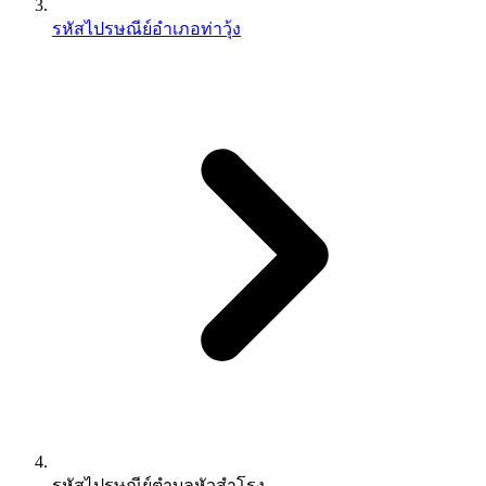
รหัสไปรษณีย์อำเภอท่าวุ้ง
รหัสไปรษณีย์ตำบลหัวสำโรง