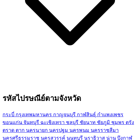
รหัสไปรษณีย์ตามจังหวัด
กระบี่
กรุงเทพมหานคร
กาญจนบุรี
กาฬสินธุ์
กำแพงเพชร
ขอนแก่น
จันทบุรี
ฉะเชิงเทรา
ชลบุรี
ชัยนาท
ชัยภูมิ
ชุมพร
ตรัง
ตราด
ตาก
นครนายก
นครปฐม
นครพนม
นครราชสีมา
นครศรีธรรมราช
นครสวรรค์
นนทบุรี
นราธิวาส
น่าน
บึงกาฬ