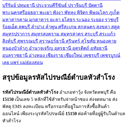
บุรีรัมย์
ปทุมธานี
ประจวบคีรีขันธ์
ปราจีนบุรี
ปัตตานี
พระนครศรีอยุธยา
พะเยา
พังงา
พัทลุง
พิจิตร
พิษณุโลก
ภูเก็ต
มหาสารคาม
มุกดาหาร
ยะลา
ยโสธร
ระนอง
ระยอง
ราชบุรี
ร้อยเอ็ด
ลพบุรี
ลำปาง
ลำพูน
ศรีสะเกษ
สกลนคร
สงขลา
สตูล
สมุทรปราการ
สมุทรสงคราม
สมุทรสาคร
สระบุรี
สระแก้ว
สิงห์บุรี
สุพรรณบุรี
สุราษฎร์ธานี
สุรินทร์
สุโขทัย
หนองคาย
หนองบัวลำภู
อำนาจเจริญ
อุดรธานี
อุตรดิตถ์
อุทัยธานี
อุบลราชธานี
อ่างทอง
เชียงราย
เชียงใหม่
เพชรบุรี
เพชรบูรณ์
เลย
แพร่
แม่ฮ่องสอน
สรุปข้อมูลรหัสไปรษณีย์ตำบลหัวสำโรง
รหัสไปรษณีย์ตำบลหัวสำโรง
อำเภอท่าวุ้ง จังหวัดลพบุรี คือ
15150
เป็นเลข 5 หลักที่ใช้สำหรับจ่าหน้าซอง ส่งจดหมาย ส่ง
พัสดุ EMS ลงทะเบียน หรือกรอกที่อยู่ในการสั่งซื้อสินค้า
ออนไลน์ เพียงระบุรหัสไปรษณีย์
15150
ต่อท้ายที่อยู่ผู้รับในตำบล
หัวสำโรง