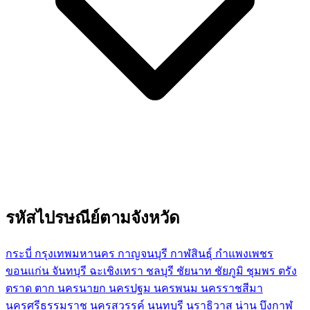
รหัสไปรษณีย์ตามจังหวัด
กระบี่
กรุงเทพมหานคร
กาญจนบุรี
กาฬสินธุ์
กำแพงเพชร
ขอนแก่น
จันทบุรี
ฉะเชิงเทรา
ชลบุรี
ชัยนาท
ชัยภูมิ
ชุมพร
ตรัง
ตราด
ตาก
นครนายก
นครปฐม
นครพนม
นครราชสีมา
นครศรีธรรมราช
นครสวรรค์
นนทบุรี
นราธิวาส
น่าน
บึงกาฬ