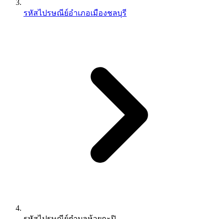
รหัสไปรษณีย์อำเภอเมืองชลบุรี
รหัสไปรษณีย์ตำบลห้วยกะปิ