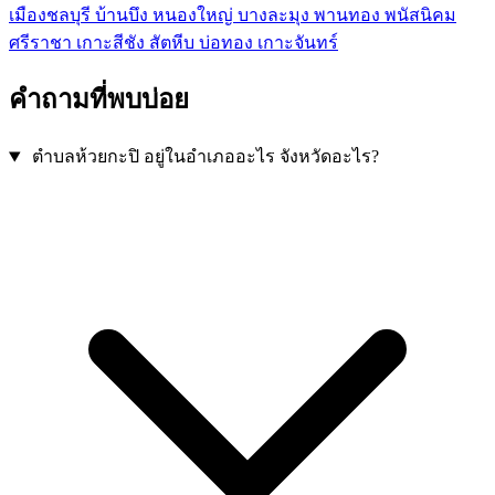
เมืองชลบุรี
บ้านบึง
หนองใหญ่
บางละมุง
พานทอง
พนัสนิคม
ศรีราชา
เกาะสีชัง
สัตหีบ
บ่อทอง
เกาะจันทร์
คำถามที่พบบ่อย
ตำบลห้วยกะปิ อยู่ในอำเภออะไร จังหวัดอะไร?