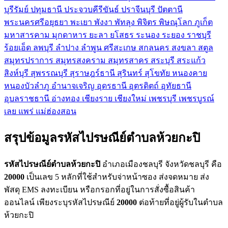
บุรีรัมย์
ปทุมธานี
ประจวบคีรีขันธ์
ปราจีนบุรี
ปัตตานี
พระนครศรีอยุธยา
พะเยา
พังงา
พัทลุง
พิจิตร
พิษณุโลก
ภูเก็ต
มหาสารคาม
มุกดาหาร
ยะลา
ยโสธร
ระนอง
ระยอง
ราชบุรี
ร้อยเอ็ด
ลพบุรี
ลำปาง
ลำพูน
ศรีสะเกษ
สกลนคร
สงขลา
สตูล
สมุทรปราการ
สมุทรสงคราม
สมุทรสาคร
สระบุรี
สระแก้ว
สิงห์บุรี
สุพรรณบุรี
สุราษฎร์ธานี
สุรินทร์
สุโขทัย
หนองคาย
หนองบัวลำภู
อำนาจเจริญ
อุดรธานี
อุตรดิตถ์
อุทัยธานี
อุบลราชธานี
อ่างทอง
เชียงราย
เชียงใหม่
เพชรบุรี
เพชรบูรณ์
เลย
แพร่
แม่ฮ่องสอน
สรุปข้อมูลรหัสไปรษณีย์ตำบลห้วยกะปิ
รหัสไปรษณีย์ตำบลห้วยกะปิ
อำเภอเมืองชลบุรี จังหวัดชลบุรี คือ
20000
เป็นเลข 5 หลักที่ใช้สำหรับจ่าหน้าซอง ส่งจดหมาย ส่ง
พัสดุ EMS ลงทะเบียน หรือกรอกที่อยู่ในการสั่งซื้อสินค้า
ออนไลน์ เพียงระบุรหัสไปรษณีย์
20000
ต่อท้ายที่อยู่ผู้รับในตำบล
ห้วยกะปิ