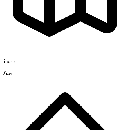
อำเภอ
หันคา