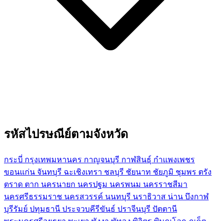
รหัสไปรษณีย์ตามจังหวัด
กระบี่
กรุงเทพมหานคร
กาญจนบุรี
กาฬสินธุ์
กำแพงเพชร
ขอนแก่น
จันทบุรี
ฉะเชิงเทรา
ชลบุรี
ชัยนาท
ชัยภูมิ
ชุมพร
ตรัง
ตราด
ตาก
นครนายก
นครปฐม
นครพนม
นครราชสีมา
นครศรีธรรมราช
นครสวรรค์
นนทบุรี
นราธิวาส
น่าน
บึงกาฬ
บุรีรัมย์
ปทุมธานี
ประจวบคีรีขันธ์
ปราจีนบุรี
ปัตตานี