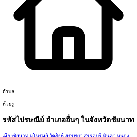
ตำบล
ห้วยงู
รหัสไปรษณีย์ อำเภออื่นๆ ในจังหวัดชัยนาท
เมืองชัยนาท
มโนรมย์
วัดสิงห์
สรรพยา
สรรคบุรี
หันคา
หนอง