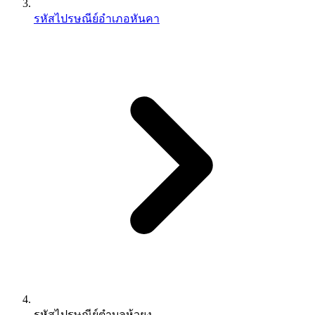
รหัสไปรษณีย์อำเภอหันคา
รหัสไปรษณีย์ตำบลห้วยงู