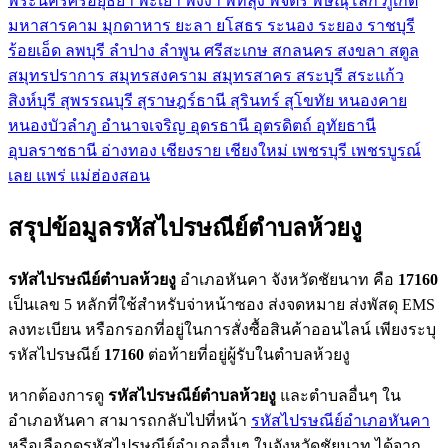
พระนครศรีอยุธยา
พะเยา
พังงา
พัทลุง
พิจิตร
พิษณุโลก
ภูเก็ต
มหาสารคาม
มุกดาหาร
ยะลา
ยโสธร
ระนอง
ระยอง
ราชบุรี
ร้อยเอ็ด
ลพบุรี
ลำปาง
ลำพูน
ศรีสะเกษ
สกลนคร
สงขลา
สตูล
สมุทรปราการ
สมุทรสงคราม
สมุทรสาคร
สระบุรี
สระแก้ว
สิงห์บุรี
สุพรรณบุรี
สุราษฎร์ธานี
สุรินทร์
สุโขทัย
หนองคาย
หนองบัวลำภู
อำนาจเจริญ
อุดรธานี
อุตรดิตถ์
อุทัยธานี
อุบลราชธานี
อ่างทอง
เชียงราย
เชียงใหม่
เพชรบุรี
เพชรบูรณ์
เลย
แพร่
แม่ฮ่องสอน
สรุปข้อมูลรหัสไปรษณีย์ตำบลห้วยงู
รหัสไปรษณีย์ตำบลห้วยงู
อำเภอหันคา จังหวัดชัยนาท คือ
17160
เป็นเลข 5 หลักที่ใช้สำหรับจ่าหน้าซอง ส่งจดหมาย ส่งพัสดุ EMS
ลงทะเบียน หรือกรอกที่อยู่ในการสั่งซื้อสินค้าออนไลน์ เพียงระบุ
รหัสไปรษณีย์
17160
ต่อท้ายที่อยู่ผู้รับในตำบลห้วยงู
หากต้องการดู
รหัสไปรษณีย์ตำบลห้วยงู
และตำบลอื่นๆ ใน
อำเภอหันคา สามารถกลับไปที่หน้า
รหัสไปรษณีย์อำเภอหันคา
หรือเลือกดูรหัสไปรษณีย์อำเภออื่นๆ ในจังหวัดชัยนาท ได้จาก