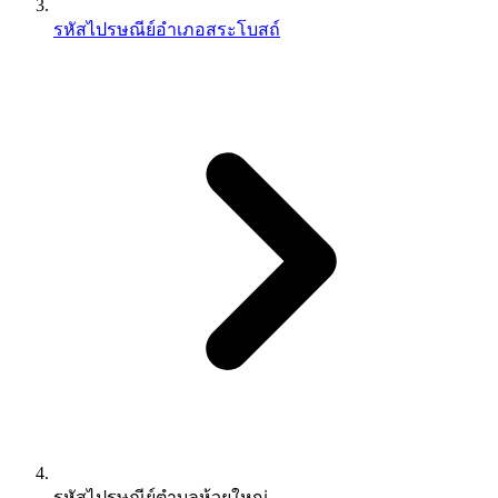
รหัสไปรษณีย์อำเภอสระโบสถ์
รหัสไปรษณีย์ตำบลห้วยใหญ่