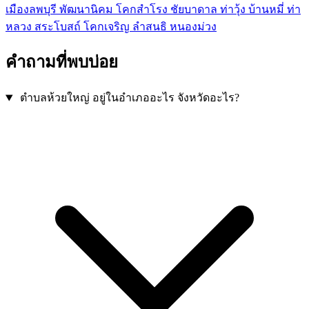
เมืองลพบุรี
พัฒนานิคม
โคกสำโรง
ชัยบาดาล
ท่าวุ้ง
บ้านหมี่
ท่า
หลวง
สระโบสถ์
โคกเจริญ
ลำสนธิ
หนองม่วง
คำถามที่พบบ่อย
ตำบลห้วยใหญ่ อยู่ในอำเภออะไร จังหวัดอะไร?