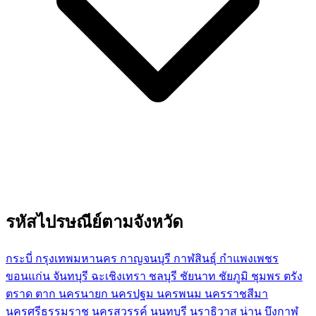
รหัสไปรษณีย์ตามจังหวัด
กระบี่
กรุงเทพมหานคร
กาญจนบุรี
กาฬสินธุ์
กำแพงเพชร
ขอนแก่น
จันทบุรี
ฉะเชิงเทรา
ชลบุรี
ชัยนาท
ชัยภูมิ
ชุมพร
ตรัง
ตราด
ตาก
นครนายก
นครปฐม
นครพนม
นครราชสีมา
นครศรีธรรมราช
นครสวรรค์
นนทบุรี
นราธิวาส
น่าน
บึงกาฬ