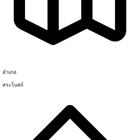
อำเภอ
สระโบสถ์