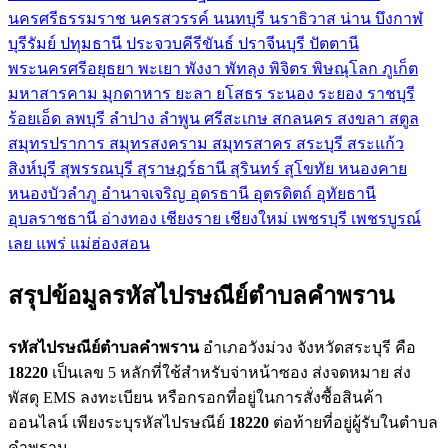
นครศรีธรรมราช
นครสวรรค์
นนทบุรี
นราธิวาส
น่าน
บึงกาฬ
บุรีรัมย์
ปทุมธานี
ประจวบคีรีขันธ์
ปราจีนบุรี
ปัตตานี
พระนครศรีอยุธยา
พะเยา
พังงา
พัทลุง
พิจิตร
พิษณุโลก
ภูเก็ต
มหาสารคาม
มุกดาหาร
ยะลา
ยโสธร
ระนอง
ระยอง
ราชบุรี
ร้อยเอ็ด
ลพบุรี
ลำปาง
ลำพูน
ศรีสะเกษ
สกลนคร
สงขลา
สตูล
สมุทรปราการ
สมุทรสงคราม
สมุทรสาคร
สระบุรี
สระแก้ว
สิงห์บุรี
สุพรรณบุรี
สุราษฎร์ธานี
สุรินทร์
สุโขทัย
หนองคาย
หนองบัวลำภู
อำนาจเจริญ
อุดรธานี
อุตรดิตถ์
อุทัยธานี
อุบลราชธานี
อ่างทอง
เชียงราย
เชียงใหม่
เพชรบุรี
เพชรบูรณ์
เลย
แพร่
แม่ฮ่องสอน
สรุปข้อมูลรหัสไปรษณีย์ตำบลคำพราน
รหัสไปรษณีย์ตำบลคำพราน
อำเภอวังม่วง จังหวัดสระบุรี คือ
18220
เป็นเลข 5 หลักที่ใช้สำหรับจ่าหน้าซอง ส่งจดหมาย ส่ง
พัสดุ EMS ลงทะเบียน หรือกรอกที่อยู่ในการสั่งซื้อสินค้า
ออนไลน์ เพียงระบุรหัสไปรษณีย์
18220
ต่อท้ายที่อยู่ผู้รับในตำบล
คำพราน