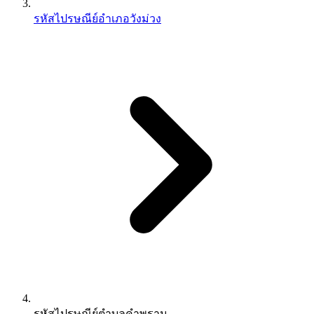
รหัสไปรษณีย์อำเภอวังม่วง
รหัสไปรษณีย์ตำบลคำพราน