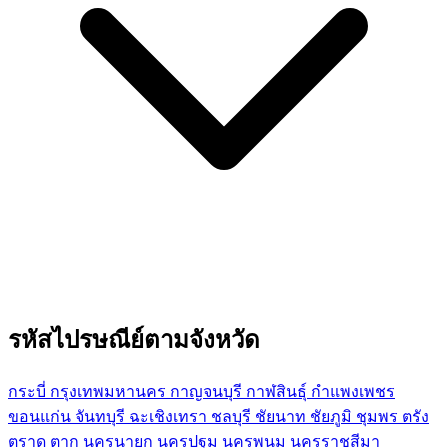
รหัสไปรษณีย์ตามจังหวัด
กระบี่
กรุงเทพมหานคร
กาญจนบุรี
กาฬสินธุ์
กำแพงเพชร
ขอนแก่น
จันทบุรี
ฉะเชิงเทรา
ชลบุรี
ชัยนาท
ชัยภูมิ
ชุมพร
ตรัง
ตราด
ตาก
นครนายก
นครปฐม
นครพนม
นครราชสีมา