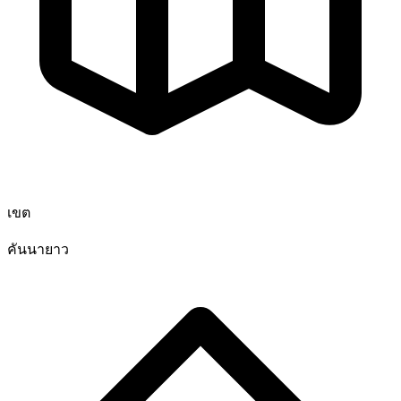
เขต
คันนายาว