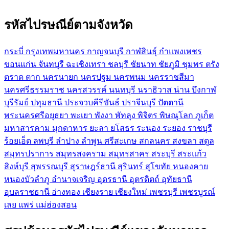
รหัสไปรษณีย์ตามจังหวัด
กระบี่
กรุงเทพมหานคร
กาญจนบุรี
กาฬสินธุ์
กำแพงเพชร
ขอนแก่น
จันทบุรี
ฉะเชิงเทรา
ชลบุรี
ชัยนาท
ชัยภูมิ
ชุมพร
ตรัง
ตราด
ตาก
นครนายก
นครปฐม
นครพนม
นครราชสีมา
นครศรีธรรมราช
นครสวรรค์
นนทบุรี
นราธิวาส
น่าน
บึงกาฬ
บุรีรัมย์
ปทุมธานี
ประจวบคีรีขันธ์
ปราจีนบุรี
ปัตตานี
พระนครศรีอยุธยา
พะเยา
พังงา
พัทลุง
พิจิตร
พิษณุโลก
ภูเก็ต
มหาสารคาม
มุกดาหาร
ยะลา
ยโสธร
ระนอง
ระยอง
ราชบุรี
ร้อยเอ็ด
ลพบุรี
ลำปาง
ลำพูน
ศรีสะเกษ
สกลนคร
สงขลา
สตูล
สมุทรปราการ
สมุทรสงคราม
สมุทรสาคร
สระบุรี
สระแก้ว
สิงห์บุรี
สุพรรณบุรี
สุราษฎร์ธานี
สุรินทร์
สุโขทัย
หนองคาย
หนองบัวลำภู
อำนาจเจริญ
อุดรธานี
อุตรดิตถ์
อุทัยธานี
อุบลราชธานี
อ่างทอง
เชียงราย
เชียงใหม่
เพชรบุรี
เพชรบูรณ์
เลย
แพร่
แม่ฮ่องสอน