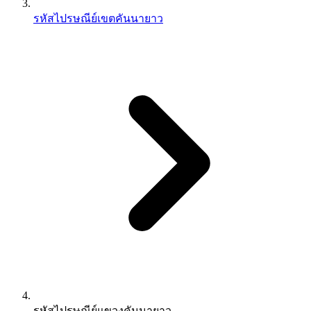
รหัสไปรษณีย์เขตคันนายาว
รหัสไปรษณีย์แขวงคันนายาว