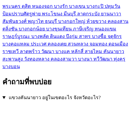
พระนคร
ดุสิต
หนองจอก
บางรัก
บางเขน
บางกะปิ
ปทุมวัน
ป้อมปราบศัตรูพ่าย
พระโขนง
มีนบุรี
ลาดกระบัง
ยานนาวา
สัมพันธวงศ์
พญาไท
ธนบุรี
บางกอกใหญ่
ห้วยขวาง
คลองสาน
ตลิ่งชัน
บางกอกน้อย
บางขุนเทียน
ภาษีเจริญ
หนองแขม
ราษฎร์บูรณะ
บางพลัด
ดินแดง
บึงกุ่ม
สาทร
บางซื่อ
จตุจักร
บางคอแหลม
ประเวศ
คลองเตย
สวนหลวง
จอมทอง
ดอนเมือง
ราชเทวี
ลาดพร้าว
วัฒนา
บางแค
หลักสี่
สายไหม
คันนายาว
สะพานสูง
วังทองหลาง
คลองสามวา
บางนา
ทวีวัฒนา
ทุ่งครุ
บางบอน
คำถามที่พบบ่อย
แขวงคันนายาว อยู่ในเขตอะไร จังหวัดอะไร?