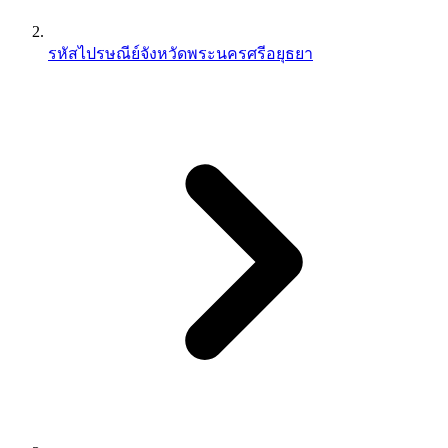
รหัสไปรษณีย์จังหวัดพระนครศรีอยุธยา