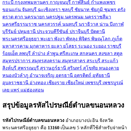
กระบี่
กรุงเทพมหานคร
กาญจนบุรี
กาฬสินธุ์
กำแพงเพชร
ขอนแก่น
จันทบุรี
ฉะเชิงเทรา
ชลบุรี
ชัยนาท
ชัยภูมิ
ชุมพร
ตรัง
ตราด
ตาก
นครนายก
นครปฐม
นครพนม
นครราชสีมา
นครศรีธรรมราช
นครสวรรค์
นนทบุรี
นราธิวาส
น่าน
บึงกาฬ
บุรีรัมย์
ปทุมธานี
ประจวบคีรีขันธ์
ปราจีนบุรี
ปัตตานี
พระนครศรีอยุธยา
พะเยา
พังงา
พัทลุง
พิจิตร
พิษณุโลก
ภูเก็ต
มหาสารคาม
มุกดาหาร
ยะลา
ยโสธร
ระนอง
ระยอง
ราชบุรี
ร้อยเอ็ด
ลพบุรี
ลำปาง
ลำพูน
ศรีสะเกษ
สกลนคร
สงขลา
สตูล
สมุทรปราการ
สมุทรสงคราม
สมุทรสาคร
สระบุรี
สระแก้ว
สิงห์บุรี
สุพรรณบุรี
สุราษฎร์ธานี
สุรินทร์
สุโขทัย
หนองคาย
หนองบัวลำภู
อำนาจเจริญ
อุดรธานี
อุตรดิตถ์
อุทัยธานี
อุบลราชธานี
อ่างทอง
เชียงราย
เชียงใหม่
เพชรบุรี
เพชรบูรณ์
เลย
แพร่
แม่ฮ่องสอน
สรุปข้อมูลรหัสไปรษณีย์ตำบลขนอนหลวง
รหัสไปรษณีย์ตำบลขนอนหลวง
อำเภอบางปะอิน จังหวัด
พระนครศรีอยุธยา คือ
13160
เป็นเลข 5 หลักที่ใช้สำหรับจ่าหน้า