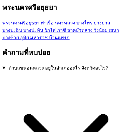
พระนครศรีอยุธยา
พระนครศรีอยุธยา
ท่าเรือ
นครหลวง
บางไทร
บางบาล
บางปะอิน
บางปะหัน
ผักไห่
ภาชี
ลาดบัวหลวง
วังน้อย
เสนา
บางซ้าย
อุทัย
มหาราช
บ้านแพรก
คำถามที่พบบ่อย
ตำบลขนอนหลวง อยู่ในอำเภออะไร จังหวัดอะไร?