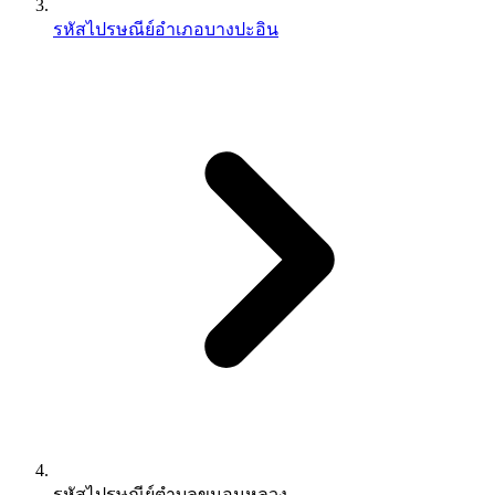
รหัสไปรษณีย์อำเภอบางปะอิน
รหัสไปรษณีย์ตำบลขนอนหลวง