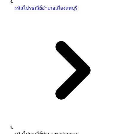
รหัสไปรษณีย์อำเภอเมืองลพบุรี
รหัสไปรษณีย์ตำบลเขาสามยอด