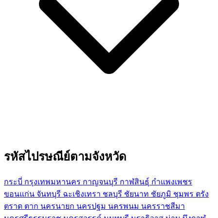
รหัสไปรษณีย์ตามจังหวัด
กระบี่
กรุงเทพมหานคร
กาญจนบุรี
กาฬสินธุ์
กำแพงเพชร
ขอนแก่น
จันทบุรี
ฉะเชิงเทรา
ชลบุรี
ชัยนาท
ชัยภูมิ
ชุมพร
ตรัง
ตราด
ตาก
นครนายก
นครปฐม
นครพนม
นครราชสีมา