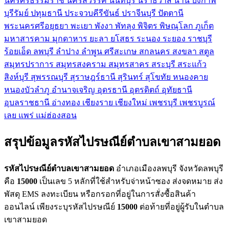
นครศรีธรรมราช
นครสวรรค์
นนทบุรี
นราธิวาส
น่าน
บึงกาฬ
บุรีรัมย์
ปทุมธานี
ประจวบคีรีขันธ์
ปราจีนบุรี
ปัตตานี
พระนครศรีอยุธยา
พะเยา
พังงา
พัทลุง
พิจิตร
พิษณุโลก
ภูเก็ต
มหาสารคาม
มุกดาหาร
ยะลา
ยโสธร
ระนอง
ระยอง
ราชบุรี
ร้อยเอ็ด
ลพบุรี
ลำปาง
ลำพูน
ศรีสะเกษ
สกลนคร
สงขลา
สตูล
สมุทรปราการ
สมุทรสงคราม
สมุทรสาคร
สระบุรี
สระแก้ว
สิงห์บุรี
สุพรรณบุรี
สุราษฎร์ธานี
สุรินทร์
สุโขทัย
หนองคาย
หนองบัวลำภู
อำนาจเจริญ
อุดรธานี
อุตรดิตถ์
อุทัยธานี
อุบลราชธานี
อ่างทอง
เชียงราย
เชียงใหม่
เพชรบุรี
เพชรบูรณ์
เลย
แพร่
แม่ฮ่องสอน
สรุปข้อมูลรหัสไปรษณีย์ตำบลเขาสามยอด
รหัสไปรษณีย์ตำบลเขาสามยอด
อำเภอเมืองลพบุรี จังหวัดลพบุรี
คือ
15000
เป็นเลข 5 หลักที่ใช้สำหรับจ่าหน้าซอง ส่งจดหมาย ส่ง
พัสดุ EMS ลงทะเบียน หรือกรอกที่อยู่ในการสั่งซื้อสินค้า
ออนไลน์ เพียงระบุรหัสไปรษณีย์
15000
ต่อท้ายที่อยู่ผู้รับในตำบล
เขาสามยอด