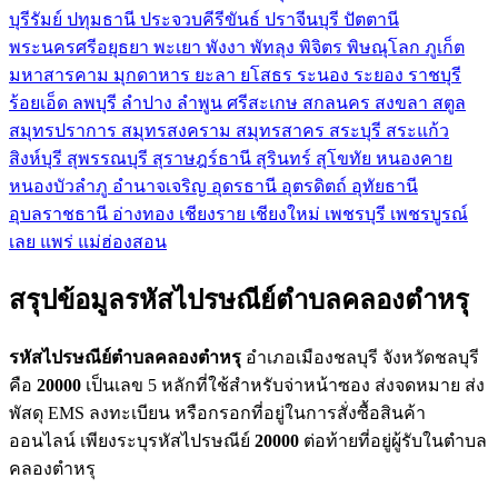
บุรีรัมย์
ปทุมธานี
ประจวบคีรีขันธ์
ปราจีนบุรี
ปัตตานี
พระนครศรีอยุธยา
พะเยา
พังงา
พัทลุง
พิจิตร
พิษณุโลก
ภูเก็ต
มหาสารคาม
มุกดาหาร
ยะลา
ยโสธร
ระนอง
ระยอง
ราชบุรี
ร้อยเอ็ด
ลพบุรี
ลำปาง
ลำพูน
ศรีสะเกษ
สกลนคร
สงขลา
สตูล
สมุทรปราการ
สมุทรสงคราม
สมุทรสาคร
สระบุรี
สระแก้ว
สิงห์บุรี
สุพรรณบุรี
สุราษฎร์ธานี
สุรินทร์
สุโขทัย
หนองคาย
หนองบัวลำภู
อำนาจเจริญ
อุดรธานี
อุตรดิตถ์
อุทัยธานี
อุบลราชธานี
อ่างทอง
เชียงราย
เชียงใหม่
เพชรบุรี
เพชรบูรณ์
เลย
แพร่
แม่ฮ่องสอน
สรุปข้อมูลรหัสไปรษณีย์ตำบลคลองตำหรุ
รหัสไปรษณีย์ตำบลคลองตำหรุ
อำเภอเมืองชลบุรี จังหวัดชลบุรี
คือ
20000
เป็นเลข 5 หลักที่ใช้สำหรับจ่าหน้าซอง ส่งจดหมาย ส่ง
พัสดุ EMS ลงทะเบียน หรือกรอกที่อยู่ในการสั่งซื้อสินค้า
ออนไลน์ เพียงระบุรหัสไปรษณีย์
20000
ต่อท้ายที่อยู่ผู้รับในตำบล
คลองตำหรุ