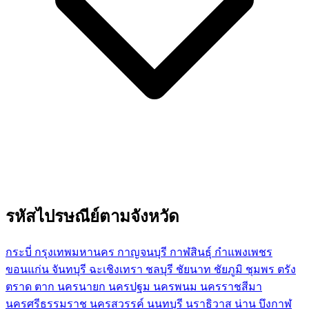
รหัสไปรษณีย์ตามจังหวัด
กระบี่
กรุงเทพมหานคร
กาญจนบุรี
กาฬสินธุ์
กำแพงเพชร
ขอนแก่น
จันทบุรี
ฉะเชิงเทรา
ชลบุรี
ชัยนาท
ชัยภูมิ
ชุมพร
ตรัง
ตราด
ตาก
นครนายก
นครปฐม
นครพนม
นครราชสีมา
นครศรีธรรมราช
นครสวรรค์
นนทบุรี
นราธิวาส
น่าน
บึงกาฬ