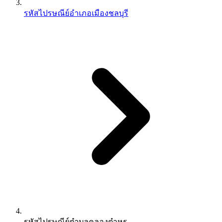
รหัสไปรษณีย์อำเภอเมืองชลบุรี
รหัสไปรษณีย์ตำบลคลองตำหรุ