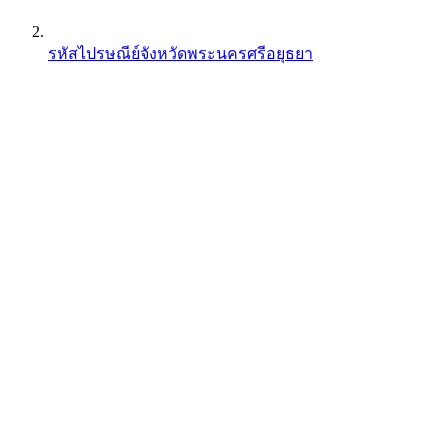
รหัสไปรษณีย์จังหวัดพระนครศรีอยุธยา