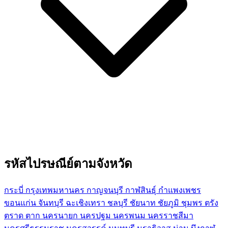
รหัสไปรษณีย์ตามจังหวัด
กระบี่
กรุงเทพมหานคร
กาญจนบุรี
กาฬสินธุ์
กำแพงเพชร
ขอนแก่น
จันทบุรี
ฉะเชิงเทรา
ชลบุรี
ชัยนาท
ชัยภูมิ
ชุมพร
ตรัง
ตราด
ตาก
นครนายก
นครปฐม
นครพนม
นครราชสีมา