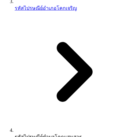
รหัสไปรษณีย์อำเภอโคกเจริญ
รหัสไปรษณีย์ตำบลโคกแสมสาร