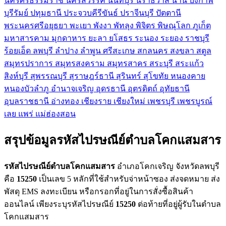
นครศรีธรรมราช
นครสวรรค์
นนทบุรี
นราธิวาส
น่าน
บึงกาฬ
บุรีรัมย์
ปทุมธานี
ประจวบคีรีขันธ์
ปราจีนบุรี
ปัตตานี
พระนครศรีอยุธยา
พะเยา
พังงา
พัทลุง
พิจิตร
พิษณุโลก
ภูเก็ต
มหาสารคาม
มุกดาหาร
ยะลา
ยโสธร
ระนอง
ระยอง
ราชบุรี
ร้อยเอ็ด
ลพบุรี
ลำปาง
ลำพูน
ศรีสะเกษ
สกลนคร
สงขลา
สตูล
สมุทรปราการ
สมุทรสงคราม
สมุทรสาคร
สระบุรี
สระแก้ว
สิงห์บุรี
สุพรรณบุรี
สุราษฎร์ธานี
สุรินทร์
สุโขทัย
หนองคาย
หนองบัวลำภู
อำนาจเจริญ
อุดรธานี
อุตรดิตถ์
อุทัยธานี
อุบลราชธานี
อ่างทอง
เชียงราย
เชียงใหม่
เพชรบุรี
เพชรบูรณ์
เลย
แพร่
แม่ฮ่องสอน
สรุปข้อมูลรหัสไปรษณีย์ตำบลโคกแสมสาร
รหัสไปรษณีย์ตำบลโคกแสมสาร
อำเภอโคกเจริญ จังหวัดลพบุรี
คือ
15250
เป็นเลข 5 หลักที่ใช้สำหรับจ่าหน้าซอง ส่งจดหมาย ส่ง
พัสดุ EMS ลงทะเบียน หรือกรอกที่อยู่ในการสั่งซื้อสินค้า
ออนไลน์ เพียงระบุรหัสไปรษณีย์
15250
ต่อท้ายที่อยู่ผู้รับในตำบล
โคกแสมสาร