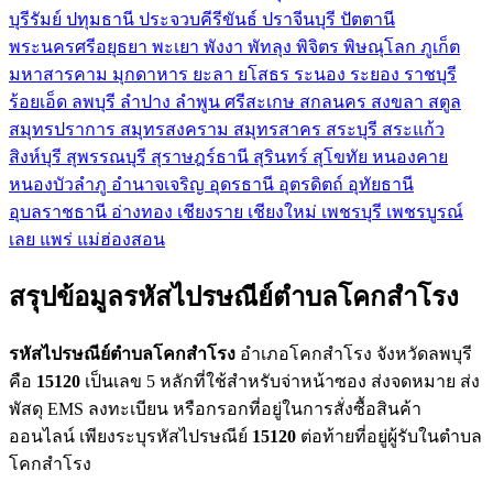
บุรีรัมย์
ปทุมธานี
ประจวบคีรีขันธ์
ปราจีนบุรี
ปัตตานี
พระนครศรีอยุธยา
พะเยา
พังงา
พัทลุง
พิจิตร
พิษณุโลก
ภูเก็ต
มหาสารคาม
มุกดาหาร
ยะลา
ยโสธร
ระนอง
ระยอง
ราชบุรี
ร้อยเอ็ด
ลพบุรี
ลำปาง
ลำพูน
ศรีสะเกษ
สกลนคร
สงขลา
สตูล
สมุทรปราการ
สมุทรสงคราม
สมุทรสาคร
สระบุรี
สระแก้ว
สิงห์บุรี
สุพรรณบุรี
สุราษฎร์ธานี
สุรินทร์
สุโขทัย
หนองคาย
หนองบัวลำภู
อำนาจเจริญ
อุดรธานี
อุตรดิตถ์
อุทัยธานี
อุบลราชธานี
อ่างทอง
เชียงราย
เชียงใหม่
เพชรบุรี
เพชรบูรณ์
เลย
แพร่
แม่ฮ่องสอน
สรุปข้อมูลรหัสไปรษณีย์ตำบลโคกสำโรง
รหัสไปรษณีย์ตำบลโคกสำโรง
อำเภอโคกสำโรง จังหวัดลพบุรี
คือ
15120
เป็นเลข 5 หลักที่ใช้สำหรับจ่าหน้าซอง ส่งจดหมาย ส่ง
พัสดุ EMS ลงทะเบียน หรือกรอกที่อยู่ในการสั่งซื้อสินค้า
ออนไลน์ เพียงระบุรหัสไปรษณีย์
15120
ต่อท้ายที่อยู่ผู้รับในตำบล
โคกสำโรง