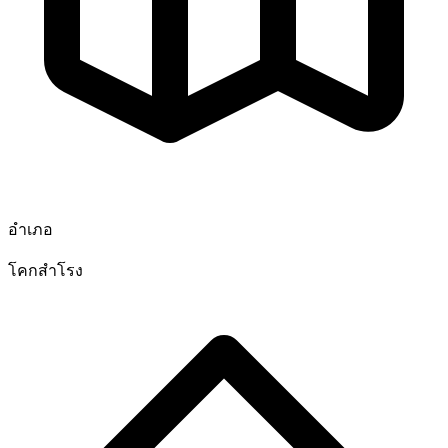
อำเภอ
โคกสำโรง