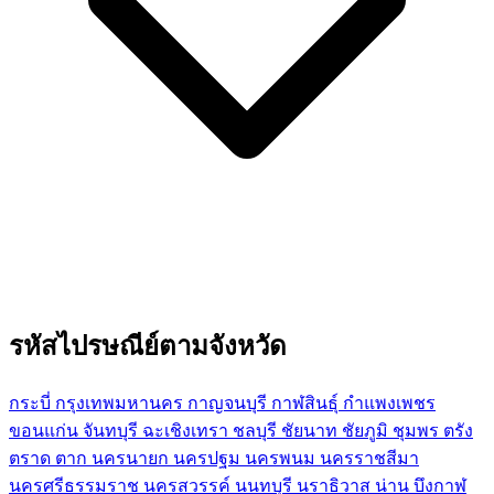
รหัสไปรษณีย์ตามจังหวัด
กระบี่
กรุงเทพมหานคร
กาญจนบุรี
กาฬสินธุ์
กำแพงเพชร
ขอนแก่น
จันทบุรี
ฉะเชิงเทรา
ชลบุรี
ชัยนาท
ชัยภูมิ
ชุมพร
ตรัง
ตราด
ตาก
นครนายก
นครปฐม
นครพนม
นครราชสีมา
นครศรีธรรมราช
นครสวรรค์
นนทบุรี
นราธิวาส
น่าน
บึงกาฬ