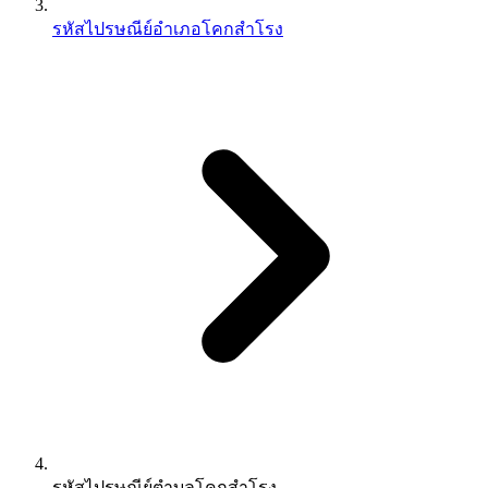
รหัสไปรษณีย์อำเภอโคกสำโรง
รหัสไปรษณีย์ตำบลโคกสำโรง