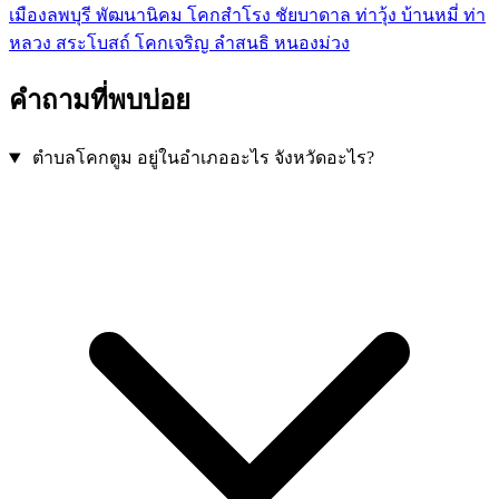
เมืองลพบุรี
พัฒนานิคม
โคกสำโรง
ชัยบาดาล
ท่าวุ้ง
บ้านหมี่
ท่า
หลวง
สระโบสถ์
โคกเจริญ
ลำสนธิ
หนองม่วง
คำถามที่พบบ่อย
ตำบลโคกตูม อยู่ในอำเภออะไร จังหวัดอะไร?