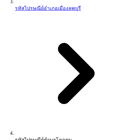
รหัสไปรษณีย์อำเภอเมืองลพบุรี
รหัสไปรษณีย์ตำบลโคกตูม