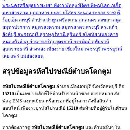
พระนครศรีอยุธยา
พะเยา
พังงา
พัทลุง
พิจิตร
พิษณุโลก
ภูเก็ต
มหาสารคาม
มุกดาหาร
ยะลา
ยโสธร
ระนอง
ระยอง
ราชบุรี
ร้อยเอ็ด
ลพบุรี
ลำปาง
ลำพูน
ศรีสะเกษ
สกลนคร
สงขลา
สตูล
สมุทรปราการ
สมุทรสงคราม
สมุทรสาคร
สระบุรี
สระแก้ว
สิงห์บุรี
สุพรรณบุรี
สุราษฎร์ธานี
สุรินทร์
สุโขทัย
หนองคาย
หนองบัวลำภู
อำนาจเจริญ
อุดรธานี
อุตรดิตถ์
อุทัยธานี
อุบลราชธานี
อ่างทอง
เชียงราย
เชียงใหม่
เพชรบุรี
เพชรบูรณ์
เลย
แพร่
แม่ฮ่องสอน
สรุปข้อมูลรหัสไปรษณีย์ตำบลโคกตูม
รหัสไปรษณีย์ตำบลโคกตูม
อำเภอเมืองลพบุรี จังหวัดลพบุรี คือ
15210
เป็นเลข 5 หลักที่ใช้สำหรับจ่าหน้าซอง ส่งจดหมาย ส่ง
พัสดุ EMS ลงทะเบียน หรือกรอกที่อยู่ในการสั่งซื้อสินค้า
ออนไลน์ เพียงระบุรหัสไปรษณีย์
15210
ต่อท้ายที่อยู่ผู้รับในตำบล
โคกตูม
หากต้องการดู
รหัสไปรษณีย์ตำบลโคกตูม
และตำบลอื่นๆ ใน