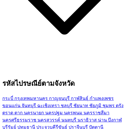
รหัสไปรษณีย์ตามจังหวัด
กระบี่
กรุงเทพมหานคร
กาญจนบุรี
กาฬสินธุ์
กำแพงเพชร
ขอนแก่น
จันทบุรี
ฉะเชิงเทรา
ชลบุรี
ชัยนาท
ชัยภูมิ
ชุมพร
ตรัง
ตราด
ตาก
นครนายก
นครปฐม
นครพนม
นครราชสีมา
นครศรีธรรมราช
นครสวรรค์
นนทบุรี
นราธิวาส
น่าน
บึงกาฬ
บุรีรัมย์
ปทุมธานี
ประจวบคีรีขันธ์
ปราจีนบุรี
ปัตตานี