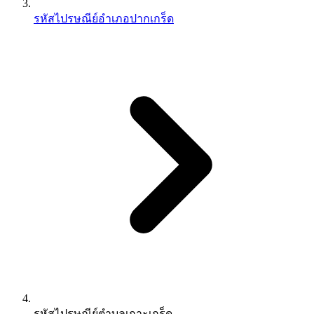
รหัสไปรษณีย์อำเภอปากเกร็ด
รหัสไปรษณีย์ตำบลเกาะเกร็ด