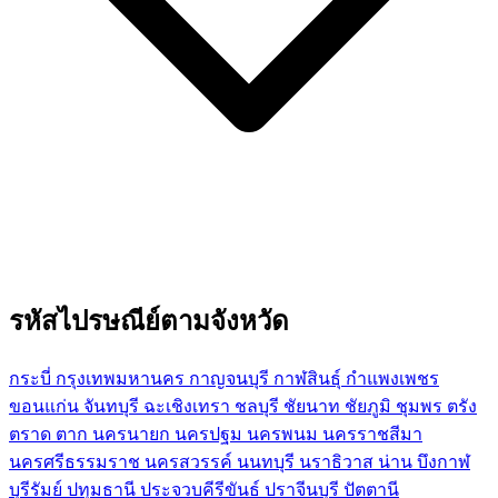
รหัสไปรษณีย์ตามจังหวัด
กระบี่
กรุงเทพมหานคร
กาญจนบุรี
กาฬสินธุ์
กำแพงเพชร
ขอนแก่น
จันทบุรี
ฉะเชิงเทรา
ชลบุรี
ชัยนาท
ชัยภูมิ
ชุมพร
ตรัง
ตราด
ตาก
นครนายก
นครปฐม
นครพนม
นครราชสีมา
นครศรีธรรมราช
นครสวรรค์
นนทบุรี
นราธิวาส
น่าน
บึงกาฬ
บุรีรัมย์
ปทุมธานี
ประจวบคีรีขันธ์
ปราจีนบุรี
ปัตตานี