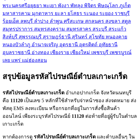
พระนครศรีอยุธยา
พะเยา
พังงา
พัทลุง
พิจิตร
พิษณุโลก
ภูเก็ต
มหาสารคาม
มุกดาหาร
ยะลา
ยโสธร
ระนอง
ระยอง
ราชบุรี
ร้อยเอ็ด
ลพบุรี
ลำปาง
ลำพูน
ศรีสะเกษ
สกลนคร
สงขลา
สตูล
สมุทรปราการ
สมุทรสงคราม
สมุทรสาคร
สระบุรี
สระแก้ว
สิงห์บุรี
สุพรรณบุรี
สุราษฎร์ธานี
สุรินทร์
สุโขทัย
หนองคาย
หนองบัวลำภู
อำนาจเจริญ
อุดรธานี
อุตรดิตถ์
อุทัยธานี
อุบลราชธานี
อ่างทอง
เชียงราย
เชียงใหม่
เพชรบุรี
เพชรบูรณ์
เลย
แพร่
แม่ฮ่องสอน
สรุปข้อมูลรหัสไปรษณีย์ตำบลเกาะเกร็ด
รหัสไปรษณีย์ตำบลเกาะเกร็ด
อำเภอปากเกร็ด จังหวัดนนทบุรี
คือ
11120
เป็นเลข 5 หลักที่ใช้สำหรับจ่าหน้าซอง ส่งจดหมาย ส่ง
พัสดุ EMS ลงทะเบียน หรือกรอกที่อยู่ในการสั่งซื้อสินค้า
ออนไลน์ เพียงระบุรหัสไปรษณีย์
11120
ต่อท้ายที่อยู่ผู้รับในตำบล
เกาะเกร็ด
หากต้องการดู
รหัสไปรษณีย์ตำบลเกาะเกร็ด
และตำบลอื่นๆ ใน