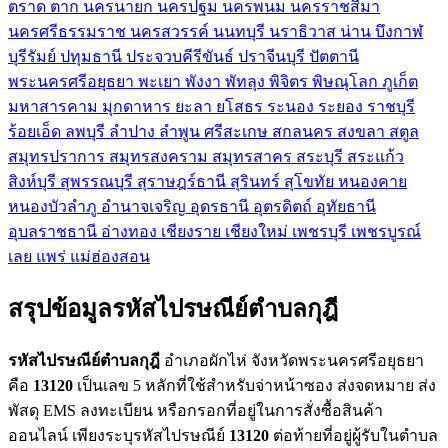
ตราด
ตาก
นครนายก
นครปฐม
นครพนม
นครราชสีมา
นครศรีธรรมราช
นครสวรรค์
นนทบุรี
นราธิวาส
น่าน
บึงกาฬ
บุรีรัมย์
ปทุมธานี
ประจวบคีรีขันธ์
ปราจีนบุรี
ปัตตานี
พระนครศรีอยุธยา
พะเยา
พังงา
พัทลุง
พิจิตร
พิษณุโลก
ภูเก็ต
มหาสารคาม
มุกดาหาร
ยะลา
ยโสธร
ระนอง
ระยอง
ราชบุรี
ร้อยเอ็ด
ลพบุรี
ลำปาง
ลำพูน
ศรีสะเกษ
สกลนคร
สงขลา
สตูล
สมุทรปราการ
สมุทรสงคราม
สมุทรสาคร
สระบุรี
สระแก้ว
สิงห์บุรี
สุพรรณบุรี
สุราษฎร์ธานี
สุรินทร์
สุโขทัย
หนองคาย
หนองบัวลำภู
อำนาจเจริญ
อุดรธานี
อุตรดิตถ์
อุทัยธานี
อุบลราชธานี
อ่างทอง
เชียงราย
เชียงใหม่
เพชรบุรี
เพชรบูรณ์
เลย
แพร่
แม่ฮ่องสอน
สรุปข้อมูลรหัสไปรษณีย์ตำบลกุฎี
รหัสไปรษณีย์ตำบลกุฎี
อำเภอผักไห่ จังหวัดพระนครศรีอยุธยา
คือ
13120
เป็นเลข 5 หลักที่ใช้สำหรับจ่าหน้าซอง ส่งจดหมาย ส่ง
พัสดุ EMS ลงทะเบียน หรือกรอกที่อยู่ในการสั่งซื้อสินค้า
ออนไลน์ เพียงระบุรหัสไปรษณีย์
13120
ต่อท้ายที่อยู่ผู้รับในตำบล