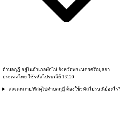
ตำบลกุฎี อยู่ในอำเภอผักไห่ จังหวัดพระนครศรีอยุธยา
ประเทศไทย ใช้รหัสไปรษณีย์ 13120
ส่งจดหมาย/พัสดุไปตำบลกุฎี ต้องใช้รหัสไปรษณีย์อะไร?