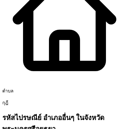
ตำบล
กุฎี
รหัสไปรษณีย์ อำเภออื่นๆ ในจังหวัด
พระนครศรีอยุธยา