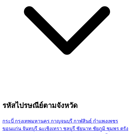
รหัสไปรษณีย์ตามจังหวัด
กระบี่
กรุงเทพมหานคร
กาญจนบุรี
กาฬสินธุ์
กำแพงเพชร
ขอนแก่น
จันทบุรี
ฉะเชิงเทรา
ชลบุรี
ชัยนาท
ชัยภูมิ
ชุมพร
ตรัง