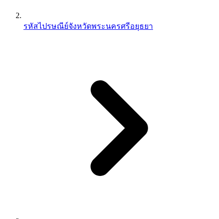
รหัสไปรษณีย์จังหวัดพระนครศรีอยุธยา