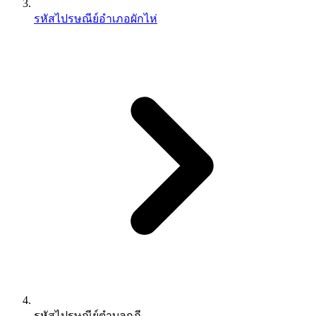
รหัสไปรษณีย์อำเภอผักไห่
รหัสไปรษณีย์ตำบลกุฎี