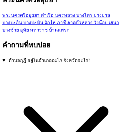
พระนครศรีอยุธยา
ท่าเรือ
นครหลวง
บางไทร
บางบาล
บางปะอิน
บางปะหัน
ผักไห่
ภาชี
ลาดบัวหลวง
วังน้อย
เสนา
บางซ้าย
อุทัย
มหาราช
บ้านแพรก
คำถามที่พบบ่อย
ตำบลกุฎี อยู่ในอำเภออะไร จังหวัดอะไร?