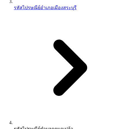
รหัสไปรษณีย์อำเภอเมืองสระบุรี
รหัสไปรษณีย์ตำบลกุดนกเปล้า