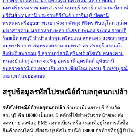
ตราด
ตาก
นครนายก
นครปฐม
นครพนม
นครราชสีมา
นครศรีธรรมราช
นครสวรรค์
นนทบุรี
นราธิวาส
น่าน
บึงกาฬ
บุรีรัมย์
ปทุมธานี
ประจวบคีรีขันธ์
ปราจีนบุรี
ปัตตานี
พระนครศรีอยุธยา
พะเยา
พังงา
พัทลุง
พิจิตร
พิษณุโลก
ภูเก็ต
มหาสารคาม
มุกดาหาร
ยะลา
ยโสธร
ระนอง
ระยอง
ราชบุรี
ร้อยเอ็ด
ลพบุรี
ลำปาง
ลำพูน
ศรีสะเกษ
สกลนคร
สงขลา
สตูล
สมุทรปราการ
สมุทรสงคราม
สมุทรสาคร
สระบุรี
สระแก้ว
สิงห์บุรี
สุพรรณบุรี
สุราษฎร์ธานี
สุรินทร์
สุโขทัย
หนองคาย
หนองบัวลำภู
อำนาจเจริญ
อุดรธานี
อุตรดิตถ์
อุทัยธานี
อุบลราชธานี
อ่างทอง
เชียงราย
เชียงใหม่
เพชรบุรี
เพชรบูรณ์
เลย
แพร่
แม่ฮ่องสอน
สรุปข้อมูลรหัสไปรษณีย์ตำบลกุดนกเปล้า
รหัสไปรษณีย์ตำบลกุดนกเปล้า
อำเภอเมืองสระบุรี จังหวัด
สระบุรี คือ
18000
เป็นเลข 5 หลักที่ใช้สำหรับจ่าหน้าซอง ส่ง
จดหมาย ส่งพัสดุ EMS ลงทะเบียน หรือกรอกที่อยู่ในการสั่งซื้อ
สินค้าออนไลน์ เพียงระบุรหัสไปรษณีย์
18000
ต่อท้ายที่อยู่ผู้รับใน