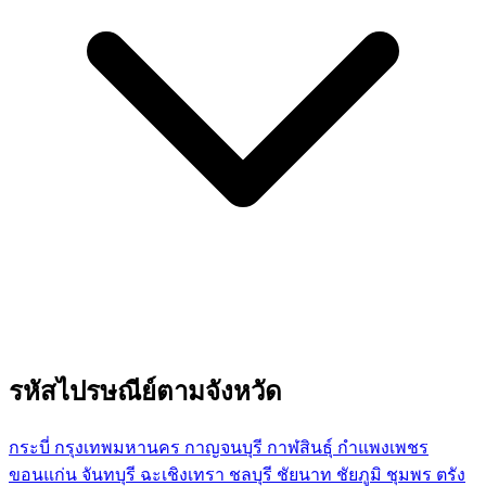
รหัสไปรษณีย์ตามจังหวัด
กระบี่
กรุงเทพมหานคร
กาญจนบุรี
กาฬสินธุ์
กำแพงเพชร
ขอนแก่น
จันทบุรี
ฉะเชิงเทรา
ชลบุรี
ชัยนาท
ชัยภูมิ
ชุมพร
ตรัง