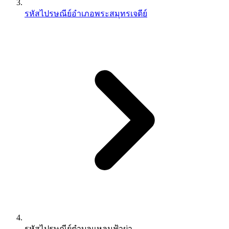
รหัสไปรษณีย์อำเภอพระสมุทรเจดีย์
รหัสไปรษณีย์ตำบลแหลมฟ้าผ่า