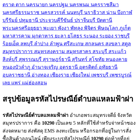
ตราด
ตาก
นครนายก
นครปฐม
นครพนม
นครราชสีมา
นครศรีธรรมราช
นครสวรรค์
นนทบุรี
นราธิวาส
น่าน
บึงกาฬ
บุรีรัมย์
ปทุมธานี
ประจวบคีรีขันธ์
ปราจีนบุรี
ปัตตานี
พระนครศรีอยุธยา
พะเยา
พังงา
พัทลุง
พิจิตร
พิษณุโลก
ภูเก็ต
มหาสารคาม
มุกดาหาร
ยะลา
ยโสธร
ระนอง
ระยอง
ราชบุรี
ร้อยเอ็ด
ลพบุรี
ลำปาง
ลำพูน
ศรีสะเกษ
สกลนคร
สงขลา
สตูล
สมุทรปราการ
สมุทรสงคราม
สมุทรสาคร
สระบุรี
สระแก้ว
สิงห์บุรี
สุพรรณบุรี
สุราษฎร์ธานี
สุรินทร์
สุโขทัย
หนองคาย
หนองบัวลำภู
อำนาจเจริญ
อุดรธานี
อุตรดิตถ์
อุทัยธานี
อุบลราชธานี
อ่างทอง
เชียงราย
เชียงใหม่
เพชรบุรี
เพชรบูรณ์
เลย
แพร่
แม่ฮ่องสอน
สรุปข้อมูลรหัสไปรษณีย์ตำบลแหลมฟ้าผ่า
รหัสไปรษณีย์ตำบลแหลมฟ้าผ่า
อำเภอพระสมุทรเจดีย์ จังหวัด
สมุทรปราการ คือ
10290
เป็นเลข 5 หลักที่ใช้สำหรับจ่าหน้าซอง
ส่งจดหมาย ส่งพัสดุ EMS ลงทะเบียน หรือกรอกที่อยู่ในการสั่ง
ซื้อสินค้าออนไลน์ เพียงระบุรหัสไปรษณีย์
10290
ต่อท้ายที่อยู่