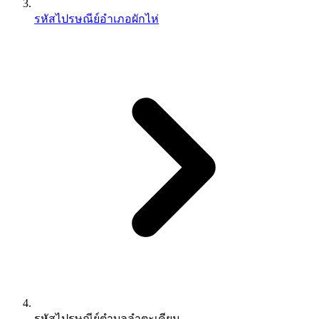
รหัสไปรษณีย์อำเภอผักไห่
รหัสไปรษณีย์ตำบลลำตะเคียน