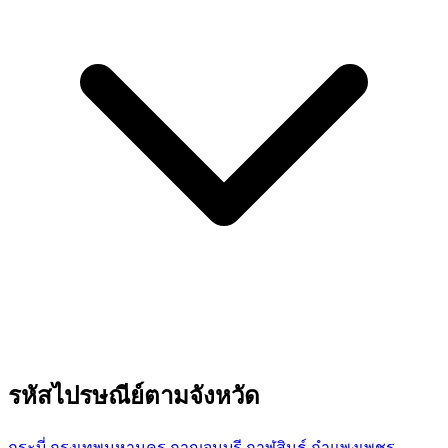
รหัสไปรษณีย์ตามจังหวัด
กระบี่
กรุงเทพมหานคร
กาญจนบุรี
กาฬสินธุ์
กำแพงเพชร