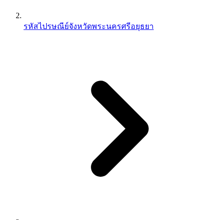
รหัสไปรษณีย์จังหวัดพระนครศรีอยุธยา