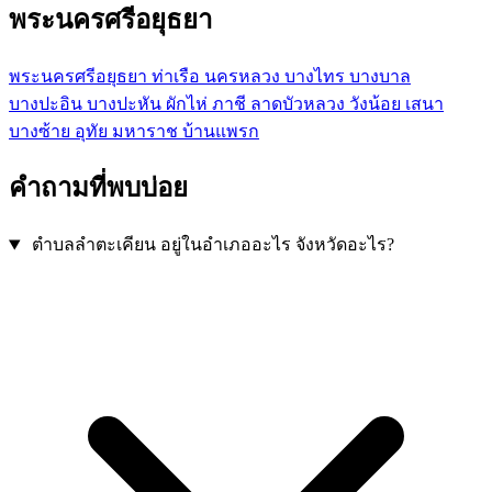
พระนครศรีอยุธยา
พระนครศรีอยุธยา
ท่าเรือ
นครหลวง
บางไทร
บางบาล
บางปะอิน
บางปะหัน
ผักไห่
ภาชี
ลาดบัวหลวง
วังน้อย
เสนา
บางซ้าย
อุทัย
มหาราช
บ้านแพรก
คำถามที่พบบ่อย
ตำบลลำตะเคียน อยู่ในอำเภออะไร จังหวัดอะไร?