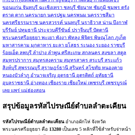
ขอนแก่น
จันทบุรี
ฉะเชิงเทรา
ชลบุรี
ชัยนาท
ชัยภูมิ
ชุมพร
ตรัง
ตราด
ตาก
นครนายก
นครปฐม
นครพนม
นครราชสีมา
นครศรีธรรมราช
นครสวรรค์
นนทบุรี
นราธิวาส
น่าน
บึงกาฬ
บุรีรัมย์
ปทุมธานี
ประจวบคีรีขันธ์
ปราจีนบุรี
ปัตตานี
พระนครศรีอยุธยา
พะเยา
พังงา
พัทลุง
พิจิตร
พิษณุโลก
ภูเก็ต
มหาสารคาม
มุกดาหาร
ยะลา
ยโสธร
ระนอง
ระยอง
ราชบุรี
ร้อยเอ็ด
ลพบุรี
ลำปาง
ลำพูน
ศรีสะเกษ
สกลนคร
สงขลา
สตูล
สมุทรปราการ
สมุทรสงคราม
สมุทรสาคร
สระบุรี
สระแก้ว
สิงห์บุรี
สุพรรณบุรี
สุราษฎร์ธานี
สุรินทร์
สุโขทัย
หนองคาย
หนองบัวลำภู
อำนาจเจริญ
อุดรธานี
อุตรดิตถ์
อุทัยธานี
อุบลราชธานี
อ่างทอง
เชียงราย
เชียงใหม่
เพชรบุรี
เพชรบูรณ์
เลย
แพร่
แม่ฮ่องสอน
สรุปข้อมูลรหัสไปรษณีย์ตำบลลำตะเคียน
รหัสไปรษณีย์ตำบลลำตะเคียน
อำเภอผักไห่ จังหวัด
พระนครศรีอยุธยา คือ
13280
เป็นเลข 5 หลักที่ใช้สำหรับจ่าหน้า